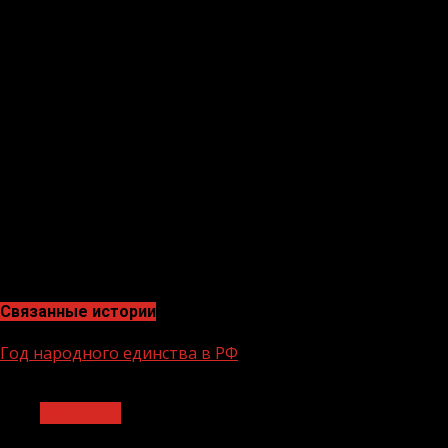
незаконном хранении оружия.
В рамках совместных мероприятий, проводимым по
нескольким адресам, обнаружено и изъято стрелковое
и охотничье оружие, граната, самодельное взрывное
устройство и различные боеприпасы к стрелковому
оружию.
Задержанные переданы сотрудникам
правоохранительных органов. Проводится проверка
на причастность подозреваемых к другим
преступлениям.
И.СЫСОЕВ, пресс-служба ОГВ(с)
Связанные истории
Год народного единства в РФ
1 мин чтения
Общество