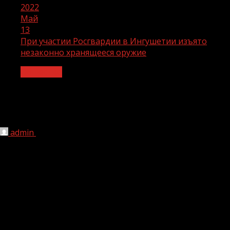
2022
Май
13
При участии Росгвардии в Ингушетии изъято
незаконно хранящееся оружие
Общество
При участии Росгвардии в Ингушетии
изъято незаконно хранящееся оружие
admin
13.05.2022
1 мин чтения
180
В ходе оперативно-разыскных мероприятий
сотрудники СОБР и ОМОН, выполняющие задачи в
составе Объединенной группировки войск (сил) в СКР,
оказали содействие сотрудникам регионального ФСБ
при задержании граждан, подозреваемых в