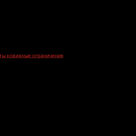
яты ковидные ограничения
я которых сняты ковидные ограничени
сударств, в отношении которых сняты введенные из-з