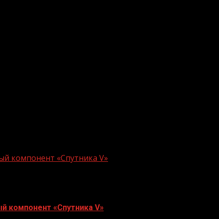
ная республика, Казахстан, Китай, Луганская народная 
р-министром Михаилом Мишустиным, опубликовано на
сообщение с иностранным государством является дата 
ергосбережению Тамерлан Ахмадов прокомментировал:
 России одной из первых отменить ковидные ограниче
ый компонент «Спутника V»
й компонент «Спутника V»