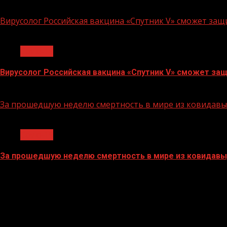
29.07.2022
Вирусолог Российская вакцина «Спутник V» сможет за
1 мин чтения
Covid-19
Вирусолог Российская вакцина «Спутник V» сможет защ
26.07.2022
За прошедшую неделю смертность в мире из ковидавыр
1 мин чтения
Covid-19
За прошедшую неделю смертность в мире из ковидавыр
18.07.2022