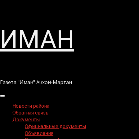
Перейти
ИМАН
к
содержимому
Газета "Иман" Ачхой-Мартан
Основное
меню
Новости района
Обратная связь
Документы
Официальные документы
Объявления