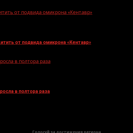
щитить от подвида омикрона «Кентавр»
итить от подвида омикрона «Кентавр»
осла в полтора раза
осла в полтора раза
БАННЕРЫ
Голосуй за достижения региона