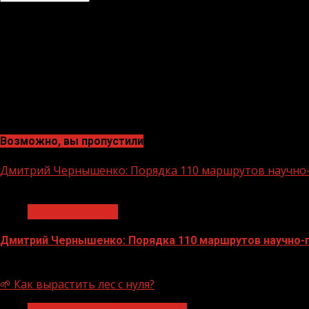
Возможно, вы пропустили
Дмитрий Чернышенко: Порядка 110 маршрутов научно-п
1 мин чтения
Нацприоритеты
Дмитрий Чернышенко: Порядка 110 маршрутов научно-по
07.08.2026
🌱 Как вырастить лес с нуля?