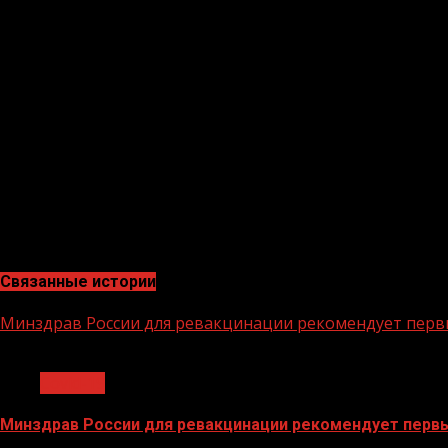
транспортное сообщение.
В перечень вошли Абхазия, Белоруссия, Донецкая народ
Соответствующее распоряжение, подписанное премье
пятницу вечером.
Датой снятия временных ограничений на транспортное 
Экономист, эксперт в сфере закупок и эксперт по эн
«Проведенные мероприятия и принятые меры позволили
экономические отношения и туризм.»
Связанные истории
Минздрав России для ревакцинации рекомендует перв
1 мин чтения
Covid-19
Минздрав России для ревакцинации рекомендует первы