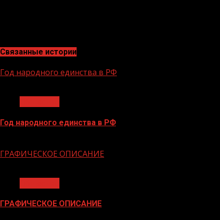
отделения Общероссийской общественной
организации малого и среднего предпринимательства
«Опора России».
Связанные истории
Год народного единства в РФ
1 мин чтения
Общество
Год народного единства в РФ
06.02.2026
ГРАФИЧЕСКОЕ ОПИСАНИЕ
1 мин чтения
Общество
ГРАФИЧЕСКОЕ ОПИСАНИЕ