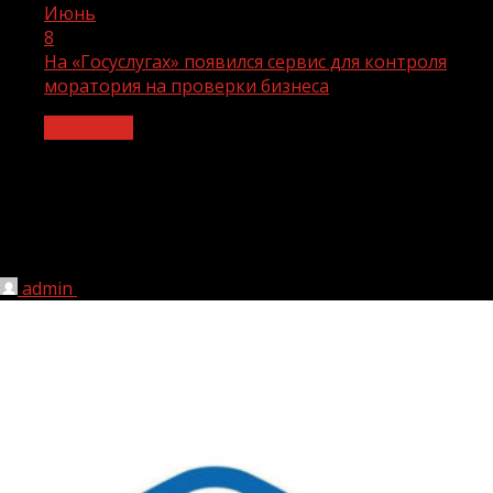
Июнь
8
На «Госуслугах» появился сервис для контроля
моратория на проверки бизнеса
Общество
На «Госуслугах» появился сервис для
контроля моратория на проверки
бизнеса
admin
08.06.2022