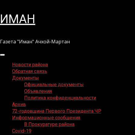
Перейти
ИМАН
к
содержимому
Газета "Иман" Ачхой-Мартан
Основное
меню
Новости района
Обратная связь
Документы
Официальные документы
Объявления
Политика конфиденциальности
Архив
72-годовщина Первого Президента ЧР
Информационные сообщения
В Прокуратуре района
Covid-19