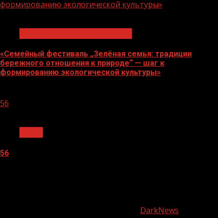
формированию экологической культуры»
1 мин чтения
Экологическое благополучие
«Семейный фестиваль „Зелёная семья: традиции
бережного отношения к природе“ — шаг к
формированию экологической культуры»
06.08.2026
56
1 мин чтения
Архив
56
05.08.2026
О
нас
Copyright © Все права защищены.
|
DarkNews
от AF