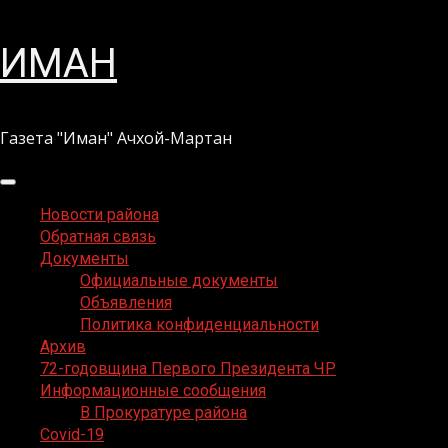
Перейти
ИМАН
к
содержимому
Газета "Иман" Ачхой-Мартан
Основное
меню
Новости района
Обратная связь
Документы
Официальные документы
Объявления
Политика конфиденциальности
Архив
72-годовщина Первого Президента ЧР
Информационные сообщения
В Прокуратуре района
Covid-19