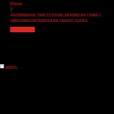
Июнь
9
Делимханов: преступному режиму во главе с
наркоманом Зеленским придет конец
Без рубрики
Делимханов: преступному режиму во
главе с наркоманом Зеленским
придет конец
admin
09.06.2022
1 мин чтения
215
Депутат Госдумы, первый заместитель председателя
комитета по безопасности и противодействию
коррупции Адам Делимханов надеется, что операция
завершится к концу этого года, передает РИА Новости