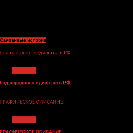
Экономист, эксперт в сфере закупок и эксперт по эне
«В случаи ДТП порой каждая секунда бывает на счету,
реагировать. В то же самое время хотелось бы пожела
режима и соблюдения ПДД, лучший способ избежать чр
Связанные истории
Год народного единства в РФ
1 мин чтения
Общество
Год народного единства в РФ
06.02.2026
ГРАФИЧЕСКОЕ ОПИСАНИЕ
1 мин чтения
Общество
ГРАФИЧЕСКОЕ ОПИСАНИЕ