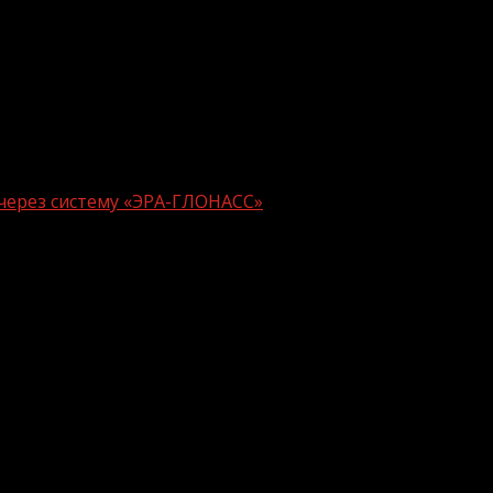
через систему «ЭРА-ГЛОНАСС»
чили помощь через систему «ЭРА-ГЛО
ный комплекс, который устанавливается в автомобиль.
ля в аварию, что значительно увеличивает шансы люде
мзан Черхигов и Генеральный директор АО «ГЛОНАСС» 