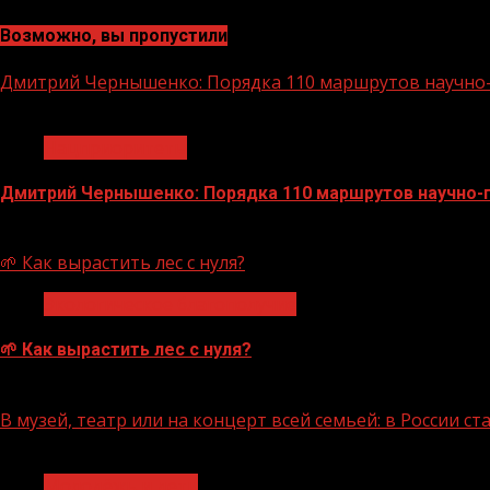
Возможно, вы пропустили
Дмитрий Чернышенко: Порядка 110 маршрутов научно-п
1 мин чтения
Нацприоритеты
Дмитрий Чернышенко: Порядка 110 маршрутов научно-по
07.08.2026
🌱 Как вырастить лес с нуля?
Экологическое благополучие
🌱 Как вырастить лес с нуля?
07.08.2026
В музей, театр или на концерт всей семьей: в России 
1 мин чтения
Молодёжь и дети