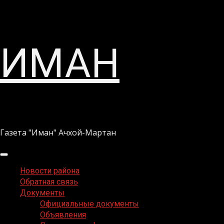
Перейти
ИМАН
к
содержимому
Газета "Иман" Ачхой-Мартан
Основное
меню
Новости района
Обратная связь
Документы
Официальные документы
Объявления