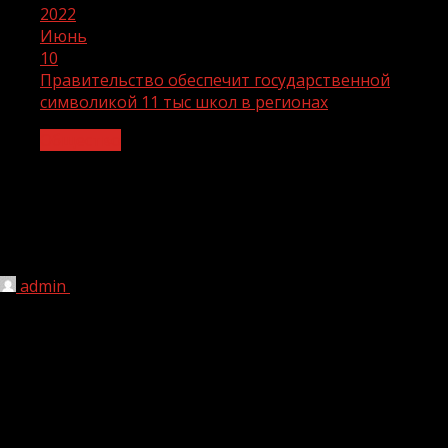
2022
Июнь
10
Правительство обеспечит государственной
символикой 11 тыс школ в регионах
Общество
Правительство обеспечит
государственной символикой 11 тыс
школ в регионах
admin
10.06.2022
205
Федеральный центр профинансирует приобретение
государственной символики России для школ. Для этого
правительство выделило более 970 миллионов рублей.
Распоряжение подписал председатель правительства