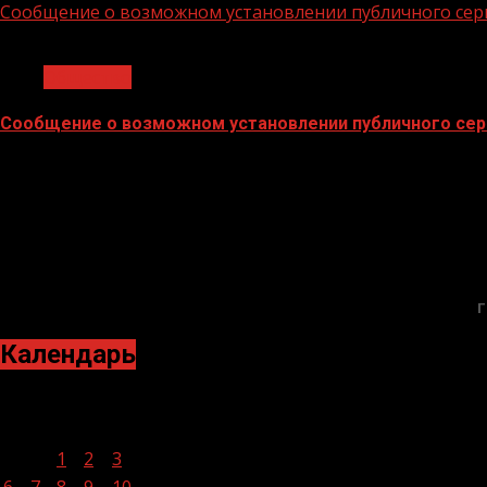
Сообщение о возможном установлении публичного сер
1 мин чтения
Общество
Сообщение о возможном установлении публичного сер
02.02.2026
БАННЕРЫ
Г
Календарь
Июнь 2022
Пн
Вт
Ср
Чт
Пт
Сб
Вс
1
2
3
4
5
6
7
8
9
10
11
12