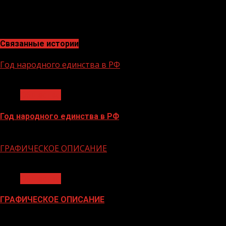
«Реализация нацпроекта «Безопасные качественные до
совместно с профильными ведомствами ответственно и 
позволило нашему региону стать одним из лучших по к
Связанные истории
Год народного единства в РФ
1 мин чтения
Общество
Год народного единства в РФ
06.02.2026
ГРАФИЧЕСКОЕ ОПИСАНИЕ
1 мин чтения
Общество
ГРАФИЧЕСКОЕ ОПИСАНИЕ
02.02.2026