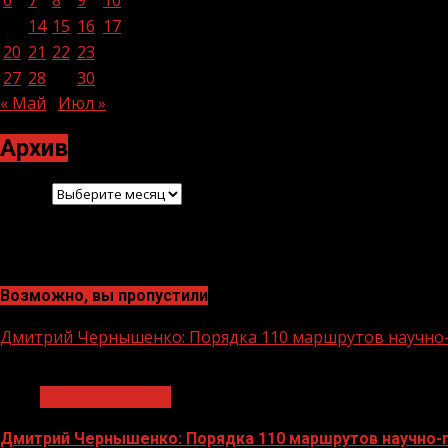
13
14
15
16
17
18
19
20
21
22
23
24
25
26
27
28
29
30
« Май
Июл »
Архив
Архив
Возможно, вы пропустили
Дмитрий Чернышенко: Порядка 110 маршрутов научно-п
1 мин чтения
Нацприоритеты
Дмитрий Чернышенко: Порядка 110 маршрутов научно-по