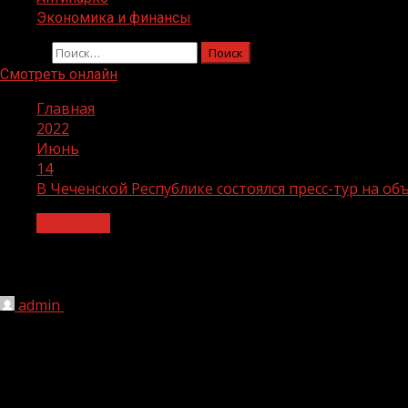
Экономика и финансы
Найти:
Смотреть онлайн
Главная
2022
Июнь
14
В Чеченской Республике состоялся пресс-тур на 
Общество
В Чеченской Республике состоялся пр
admin
14.06.2022
200
Представители Минавтодора ЧР, Общероссийского наро
рамках нацпроекта «Безопасные качественные дороги» 