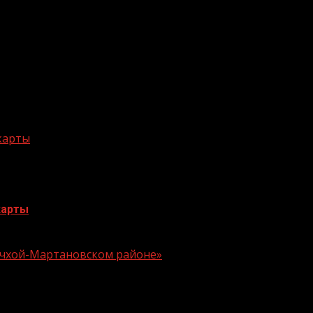
 карты
карты
 Ачхой-Мартановском районе»