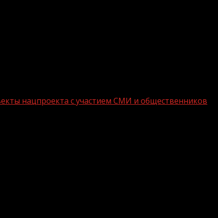
объекты нацпроекта с участием СМИ и общественников
есс-тур на объекты нацпроекта с уча
дного фронта и телерадиокомпаний ГТРК «Вайнах» и Т
в селе Серноводское, в котором расположен курорт «С