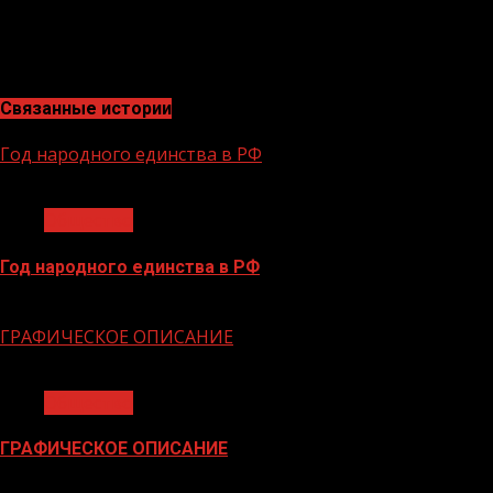
«Диалог» – центр компетенций в сфере интернет
деятельности: сеть из 84 Центров управления ре
разработка IT-продуктов, проведение информацио
Связанные истории
Год народного единства в РФ
1 мин чтения
Общество
Год народного единства в РФ
06.02.2026
ГРАФИЧЕСКОЕ ОПИСАНИЕ
1 мин чтения
Общество
ГРАФИЧЕСКОЕ ОПИСАНИЕ