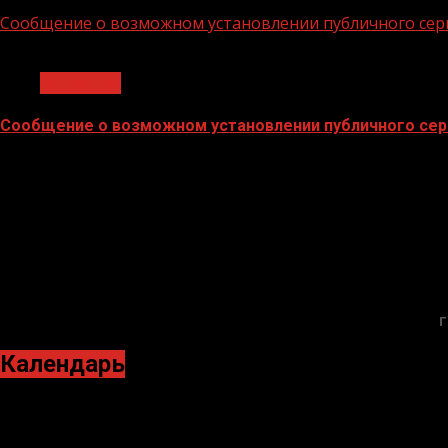
02.02.2026
Сообщение о возможном установлении публичного сер
1 мин чтения
Общество
Сообщение о возможном установлении публичного сер
02.02.2026
Г
Календарь
Июнь 2022
Пн
Вт
Ср
Чт
Пт
Сб
Вс