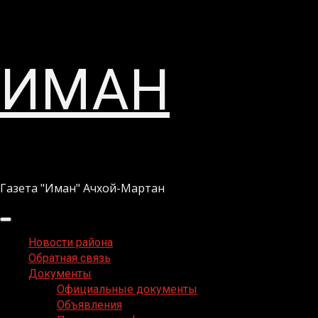
Перейти
ИМАН
к
содержимому
Газета "Иман" Ачхой-Мартан
Основное
меню
Новости района
Обратная связь
Документы
Официальные документы
Объявления