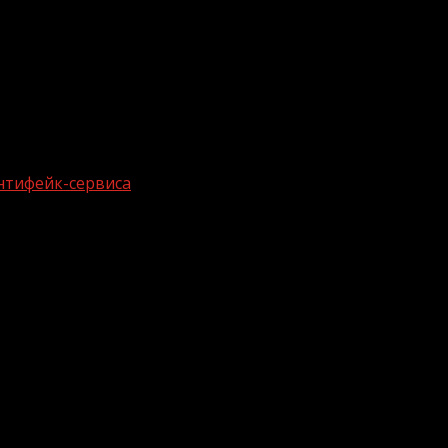
нтифейк-сервиса
о в России антифейк-сервиса
ого форума гендиректор «Диалога» Владимир Табак объ
ляет собой агрегатор инструментов для борьбы с фейка