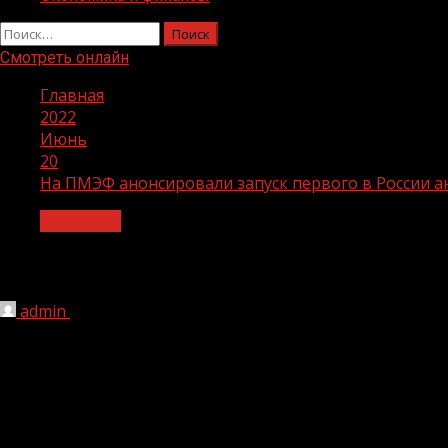
Найти:
Смотреть онлайн
Главная
2022
Июнь
20
На ПМЭФ анонсировали запуск первого в России а
Общество
На ПМЭФ анонсировали запуск первог
admin
20.06.2022
1 мин чтения
216
На полях Петербургского международного экономическ
сервиса «Лапша» (https://lapsha.media/). Он представ