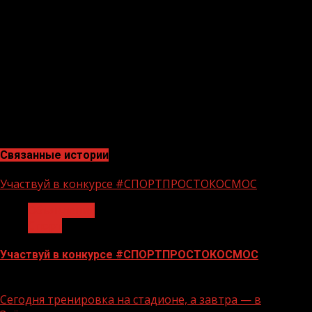
которых на высшую ступень пьедестала поднялись и
наши спортсмены. Билал Дакаев и Абдурахман
Темирсултанов стали победителями турнира, а
немного не дотянувший до победы в финале Малик
Сугаипов в итоге стал серебряным призером.
Поздравляем наших юных боксеров и их тренеров с
успешным выступлением на международном турнире в
Белоруссии!
Связанные истории
Участвуй в конкурсе #СПОРТПРОСТОКОСМОС
Объявления
Спорт
Участвуй в конкурсе #СПОРТПРОСТОКОСМОС
18.06.2026
Сегодня тренировка на стадионе, а завтра — в