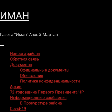
Перейти
ИМАН
к
содержимому
Газета "Иман" Ачхой-Мартан
Основное
меню
Новости района
Обратная связь
Документы
Официальные документы
Объявления
Политика конфиденциальности
Архив
72-годовщина Первого Президента ЧР
Информационные сообщения
В Прокуратуре района
Covid-19