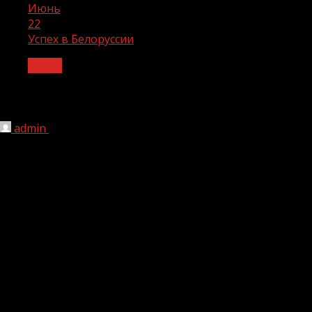
Июнь
22
Успех в Белоруссии
Спорт
Успех в Белоруссии
admin
22.06.2022
1 мин чтения
176
С 13 по 17 июня в Республике Беларусь проходил
международный турнир по боксу среди юношей 15-16
лет. Он был посвящен памяти почетного мастера
спорта СССР В.В.Ботвинника.
В составе сборной команды Российской Федерации
выступали и воспитанники ГБУ «Спортивная школа
имени Турпал-Али Кукаева». Зрители увидели
зрелищные поединки молодых боксеров, по итогам