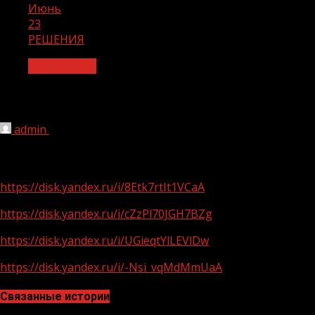
Июнь
23
РЕШЕНИЯ
Без рубрики
РЕШЕНИЯ
admin
23.06.2022
1 мин чтения
189
https://disk.yandex.ru/i/8Etk7rtIt1VCaA
https://disk.yandex.ru/i/cZzPl70JGH7BZg
https://disk.yandex.ru/i/UGieqtYlLEVlDw
https://disk.yandex.ru/i/-Nsi_vqMdMmUaA
Связанные истории