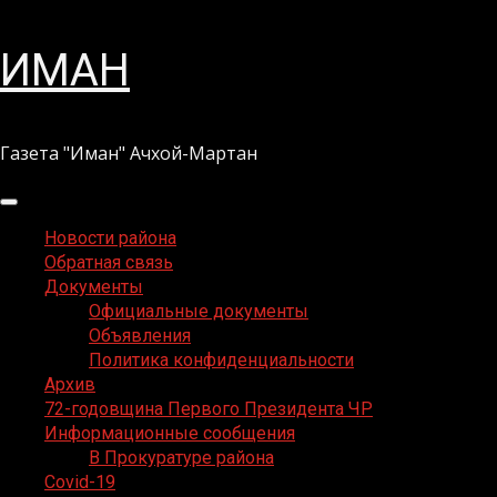
Перейти
ИМАН
к
содержимому
Газета "Иман" Ачхой-Мартан
Основное
меню
Новости района
Обратная связь
Документы
Официальные документы
Объявления
Политика конфиденциальности
Архив
72-годовщина Первого Президента ЧР
Информационные сообщения
В Прокуратуре района
Covid-19