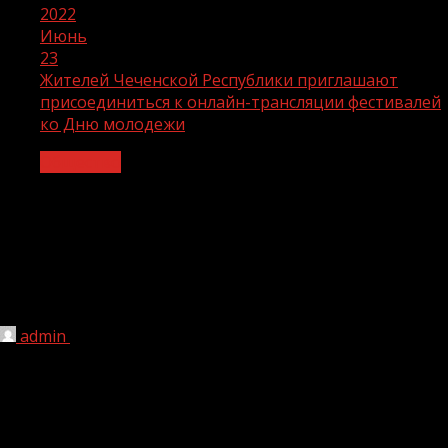
2022
Июнь
23
Жителей Чеченской Республики приглашают
присоединиться к онлайн-трансляции фестивалей
ко Дню молодежи
Общество
Жителей Чеченской Республики
приглашают присоединиться к
онлайн-трансляции фестивалей ко
Дню молодежи
admin
23.06.2022
1 мин чтения
173
26 июня в различных городах страны пройдут
масштабные фестивали ко Дню молодежи. С места
событий будет вестись онлайн-трансляция самых