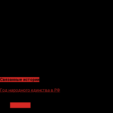
станут выступления звезд эстрады, таких как Клава
Кока, Niletto, L’One, Bahh Tee, Мари Краймбрери, МОТ,
Ваня Дмитриенко.
Чтобы принять участие, необходимо
зарегистрироваться на сайте деньмолодёжи2022.рф и
оформить бесплатный электронный билет. Молодежь
Чечни может посетить фестиваль в ближайшем городе
СКФО—Махачкале.
Если нет возможности в живую посетить фестиваль,
можно посмотреть трансляцию самых ярких
выступлений и мероприятий: vk.com/rosmolodez.
Связанные истории
Год народного единства в РФ
1 мин чтения
Общество