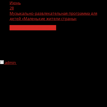
Июнь
28
Музыкально-развлекательная программа для
детей «Маленькие жители страны»
Культура и образование
Музыкально-развлекательная
программа для детей «Маленькие
жители страны»
admin
28.06.2022
1 мин чтения
196
В рамках национального проекта «Культура» в Ново-
Шароевском сельском Доме культуры 27 июня
проходила музыкально-развлекательная программа
для детей «Маленькие жители страны», посвященная