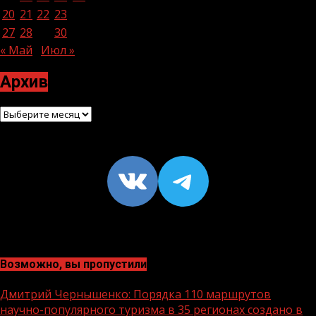
20
21
22
23
24
25
26
27
28
29
30
« Май
Июл »
Архив
Архив
VK
https://t
Возможно, вы пропустили
Дмитрий Чернышенко: Порядка 110 маршрутов
научно-популярного туризма в 35 регионах создано в