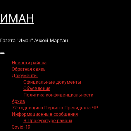
Перейти
ИМАН
к
содержимому
Газета "Иман" Ачхой-Мартан
Основное
меню
Новости района
Обратная связь
Документы
Официальные документы
Объявления
Политика конфиденциальности
Архив
72-годовщина Первого Президента ЧР
Информационные сообщения
В Прокуратуре района
Covid-19