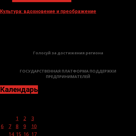
Культура: вдохновение и преображение
28.07.2023
БАННЕРЫ
Голосуй за достижения региона
ГОСУДАРСТВЕННАЯ ПЛАТФОРМА ПОДДЕРЖКИ
ПРЕДПРИНИМАТЕЛЕЙ
Календарь
Июнь 2022
Пн
Вт
Ср
Чт
Пт
Сб
Вс
1
2
3
4
5
6
7
8
9
10
11
12
13
14
15
16
17
18
19