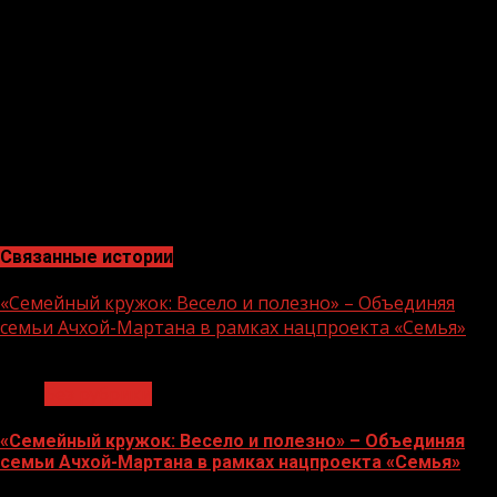
Занятие получилось интересным и полезным. Ребята
задавали множество вопросов, были активны и
внимательны. Совместное времяпрепровождение
доставило удовольствие каждому ребенку. Благодаря
занятию, организованному в рамках реализации
национального проекта «Образование», они
ознакомились с природными факторами, которые
положительно влияют на здоровье человека. А самое
главное- дети получили массу положительных эмоций.
Связанные истории
«Семейный кружок: Весело и полезно» – Объединяя
семьи Ачхой-Мартана в рамках нацпроекта «Семья»
1 мин чтения
Без рубрики
«Семейный кружок: Весело и полезно» – Объединяя
семьи Ачхой-Мартана в рамках нацпроекта «Семья»