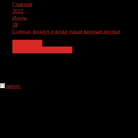
Главная
2022
Июнь
28
Солнце, воздух и вода-наши верные друзья
Без рубрики
Культура и образование
Солнце, воздух и вода-наши верные
друзья
admin
28.06.2022
1 мин чтения
219
В рамках реализации национального проекта
«Образование» 27 июня в дошкольной
образовательной организации села Кулары была
проведена беседа на тему «Солнце, воздух и вода-наши