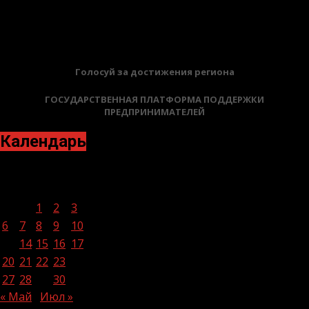
12.06.2026
БАННЕРЫ
Голосуй за достижения региона
ГОСУДАРСТВЕННАЯ ПЛАТФОРМА ПОДДЕРЖКИ
ПРЕДПРИНИМАТЕЛЕЙ
Календарь
Июнь 2022
Пн
Вт
Ср
Чт
Пт
Сб
Вс
1
2
3
4
5
6
7
8
9
10
11
12
13
14
15
16
17
18
19
20
21
22
23
24
25
26
27
28
29
30
« Май
Июл »