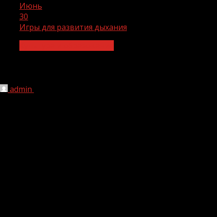
Июнь
30
Игры для развития дыхания
Культура и образование
Игры для развития дыхания
admin
30.06.2022
1 мин чтения
193
В рамках реализации национального проекта
«Образование» 29 июня в дошкольной
образовательной организации села Давыденко были
организованы на прогулке игры для развития дыхания.
В них приняли участие 18 человек. Ключевая цель таких
игр — способствовать выработке правильного
диафрагмального дыхания, продолжительности
выдоха, его силы и постепенности.