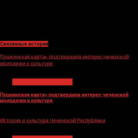
помогает преодолеть речевые расстройства ребёнка»,
— такого мнения придерживается педагог. Такие
занятия также лежат в русле требований
национального проекта «Образование», способствуют
физическому и ментальному развитию детей.
Связанные истории
Пушкинская карта» подтвердила интерес чеченской
молодежи к культуре
1 мин чтения
Культура и образование
Пушкинская карта» подтвердила интерес чеченской
молодежи к культуре
15.08.2023
История и культура Чеченской Республики
1 мин чтения