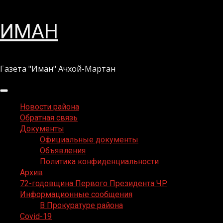
Перейти
ИМАН
к
содержимому
Газета "Иман" Ачхой-Мартан
Основное
меню
Новости района
Обратная связь
Документы
Официальные документы
Объявления
Политика конфиденциальности
Архив
72-годовщина Первого Президента ЧР
Информационные сообщения
В Прокуратуре района
Covid-19