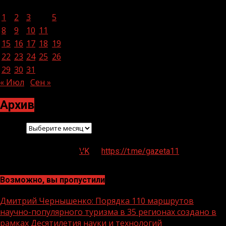
Пн
Вт
Ср
Чт
Пт
Сб
Вс
1
2
3
4
5
6
7
8
9
10
11
12
13
14
15
16
17
18
19
20
21
22
23
24
25
26
27
28
29
30
31
« Июл
Сен »
Архив
Архив
VK
https://t.me/gazeta11
Возможно, вы пропустили
Дмитрий Чернышенко: Порядка 110 маршрутов
научно-популярного туризма в 35 регионах создано в
рамках Десятилетия науки и технологий