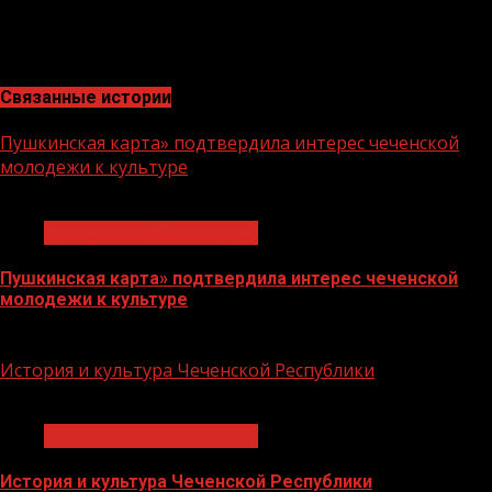
подобные методы работы с читателями библиотек.
Главное в этом процессе – привитие детям интереса к
книге, к чтению.
Связанные истории
Пушкинская карта» подтвердила интерес чеченской
молодежи к культуре
1 мин чтения
Культура и образование
Пушкинская карта» подтвердила интерес чеченской
молодежи к культуре
15.08.2023
История и культура Чеченской Республики
1 мин чтения
Культура и образование
История и культура Чеченской Республики