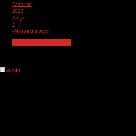
Главная
2022
Август
2
«Читаем вслух»
Культура и образование
«Читаем вслух»
admin
02.08.2022
1 мин чтения
200
30 июля 2022 года в рамках реализации национального
проекта «Культура» работники библиотеки-филиал
№11 села Закан-Юрт провели громкие чтения с
постоянными читателями библиотеки под названием
«Читаем вслух».
Присутствовало 7 человек.
Громкие чтения становятся популярными в