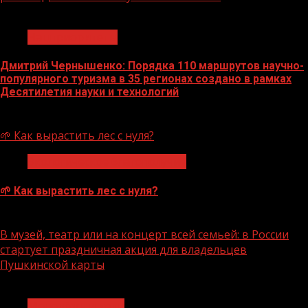
1 мин чтения
Нацприоритеты
Дмитрий Чернышенко: Порядка 110 маршрутов научно-
популярного туризма в 35 регионах создано в рамках
Десятилетия науки и технологий
07.08.2026
🌱 Как вырастить лес с нуля?
Экологическое благополучие
🌱 Как вырастить лес с нуля?
07.08.2026
В музей, театр или на концерт всей семьей: в России
стартует праздничная акция для владельцев
Пушкинской карты
1 мин чтения
Молодёжь и дети