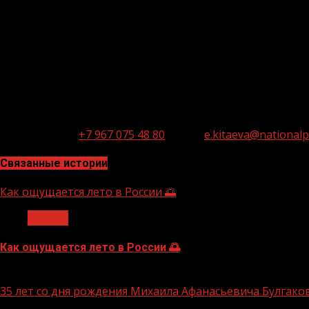
туристических продуктов и совершенствование упр
составе нацпроекта: федпроект «Развитие турист
«Совершенствование управления в сфере туризма
Всероссийский опрос проведен ВЦИОМ методом телефонного
регионах.
Контакты для СМИ:
АНО «Национальные приоритет
Китаева Моб.:
+7 967 075 48 80
E-mail:
e.kitaeva@nationalpr
Связанные истории
Как ощущается лето в России 🌅
Туризм
Как ощущается лето в России 🌅
10.07.2026
35 лет со дня рождения Михаила Афанасьевича Булгако