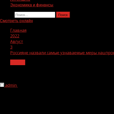
Экономика и финансы
Найти:
Смотреть онлайн
Главная
2022
Август
3
Россияне назвали самые узнаваемые меры нацпрое
Туризм
Россияне назвали самые узнаваемые 
admin
03.08.2022
1 мин чтения
201
В тройку
самых узнаваемых направлений нацпроекта
лагеря»
, согласно проведенному в июне 2022 года и