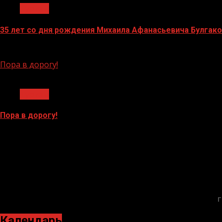
Туризм
35 лет со дня рождения Михаила Афанасьевича Булгако
19.05.2026
Пора в дорогу!
1 мин чтения
Туризм
Пора в дорогу!
18.05.2026
БАННЕРЫ
Г
Календарь