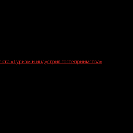
кта «Туризм и индустрия гостеприимства»
меры нацпроекта «Туризм и индустри
входят «Развитие туристической инфраструктуры», 
сследованию ВЦИОМ. Информированность россиян о нац