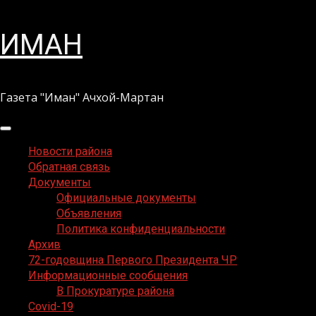
Перейти
ИМАН
к
содержимому
Газета "Иман" Ачхой-Мартан
Основное
меню
Новости района
Обратная связь
Документы
Официальные документы
Объявления
Политика конфиденциальности
Архив
72-годовщина Первого Президента ЧР
Информационные сообщения
В Прокуратуре района
Covid-19