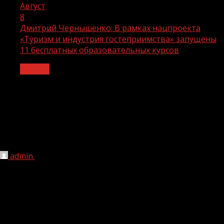
Август
8
Дмитрий Чернышенко: В рамках нацпроекта
«Туризм и индустрия гостеприимства» запущены
11 бесплатных образовательных курсов
Туризм
Дмитрий Чернышенко: В рамках
нацпроекта «Туризм и индустрия
гостеприимства» запущены 11
бесплатных образовательных курсов
admin
08.08.2022
1 мин чтения
143
В рамках национального проекта «Туризм и индустрия
гостеприимства» запущены первые 11
образовательных курсов в сфере туризма. Об этом