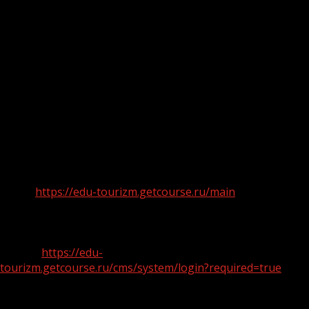
разрабатывать турмаршруты;
— Russia Friendly – как принимать гостей из разных
стран.
Каждый из образовательных модулей содержит
видеоматериалы, подготовленные экспертами в
соответствующем направлении, обязательные задания
для самопроверки в конце каждого видеоурока, а
также методические материалы по каждой теме.
· Узнать подробнее о курсах, а также пройти
регистрацию и начать обучение можно на
сайте:
https://edu-tourizm.getcourse.ru/main
.
· Зарегистрироваться и получить бесплатный
доступ к инкубаторам для турбизнеса можно по
ссылке:
https://edu-
tourizm.getcourse.ru/cms/system/login?required=true
· Зарегистрироваться и получить бесплатный