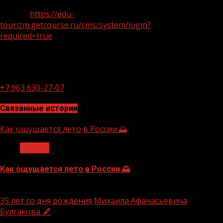
доступ к акселераторам в туризме можно по
ссылке:
https://edu-
tourizm.getcourse.ru/cms/system/login?
required=true
Контакты для СМИ
Елена Ермошкина,менеджер проектного офиса АНО
«Национальные приоритеты»,
+7 963 630-27-07
Связанные истории
Как ощущается лето в России 🌅
Туризм
Как ощущается лето в России 🌅
10.07.2026
35 лет со дня рождения Михаила Афанасьевича
Булгакова 🖋