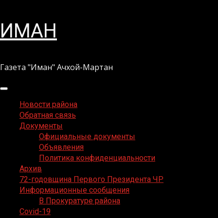
Перейти
ИМАН
к
содержимому
Газета "Иман" Ачхой-Мартан
Основное
меню
Новости района
Обратная связь
Документы
Официальные документы
Объявления
Политика конфиденциальности
Архив
72-годовщина Первого Президента ЧР
Информационные сообщения
В Прокуратуре района
Covid-19