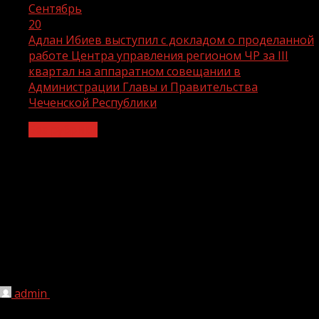
Сентябрь
20
Адлан Ибиев выступил с докладом о проделанной
работе Центра управления регионом ЧР за III
квартал на аппаратном совещании в
Администрации Главы и Правительства
Чеченской Республики
Без рубрики
Адлан Ибиев выступил с докладом о
проделанной работе Центра
управления регионом ЧР за III квартал
на аппаратном совещании в
Администрации Главы и
Правительства Чеченской Республики
admin
20.09.2022
246