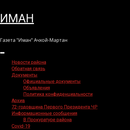
Перейти
ИМАН
к
содержимому
Газета "Иман" Ачхой-Мартан
Основное
меню
Новости района
Обратная связь
Документы
Официальные документы
Объявления
Политика конфиденциальности
Архив
72-годовщина Первого Президента ЧР
Информационные сообщения
В Прокуратуре района
Covid-19