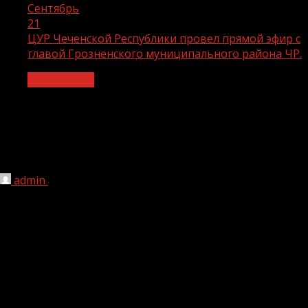
Сентябрь
21
ЦУР Чеченской Республики провел прямой эфир с
главой Грозненского муниципального района ЧР.
Без рубрики
ЦУР Чеченской Республики провел
прямой эфир с главой Грозненского
муниципального района ЧР.
admin
21.09.2022
1 мин чтения
228
Рустам Абазов пояснил причину безработицы в районе,
рассказал о работе общественного транспорта и в
целом о социально-экономической ситуации в
Грозненском районе ЧР.
Эфир провёл заместитель руководителя Центра