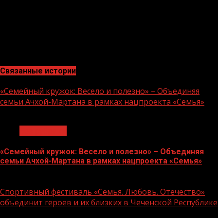
управления регионом Чеченской Республики Нальчик
Бисултанов.
Посмотреть полную запись трансляции можно по
ссылке https://clck.ru/326zqR
Связанные истории
«Семейный кружок: Весело и полезно» – Объединяя
семьи Ачхой-Мартана в рамках нацпроекта «Семья»
1 мин чтения
Без рубрики
«Семейный кружок: Весело и полезно» – Объединяя
семьи Ачхой-Мартана в рамках нацпроекта «Семья»
14.07.2026
Спортивный фестиваль «Семья. Любовь. Отечество»
объединит героев и их близких в Чеченской Республике
1 мин чтения