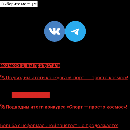
Архив
VK
https://t
Возможно, вы пропустили
🚀 Подводим итоги конкурса «Спорт — просто космос»!
1 мин чтения
Нацприоритеты
🚀 Подводим итоги конкурса «Спорт — просто космос»!
06.08.2026
Борьба с неформальной занятостью продолжается