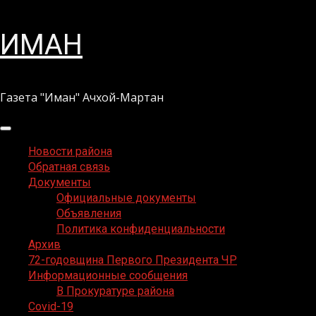
Перейти
ИМАН
к
содержимому
Газета "Иман" Ачхой-Мартан
Основное
меню
Новости района
Обратная связь
Документы
Официальные документы
Объявления
Политика конфиденциальности
Архив
72-годовщина Первого Президента ЧР
Информационные сообщения
В Прокуратуре района
Covid-19