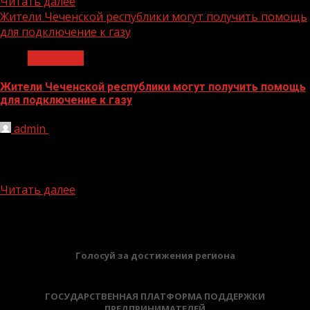
Читать далее
Жители Чеченской республики могут получить помощь
для подключение к газу
Общество
Жители Чеченской республики могут получить помощь
для подключение к газу
admin
14.10.2022
Жильцы негазифицированных домов в Чеченской
республике могут надеяться на скорое подключение к
голубому топливу. Президент РФ Владимир...
Читать далее
БАННЕРЫ
Голосуй за достижения региона
ГОСУДАРСТВЕННАЯ ПЛАТФОРМА ПОДДЕРЖКИ
ПРЕДПРИНИМАТЕЛЕЙ