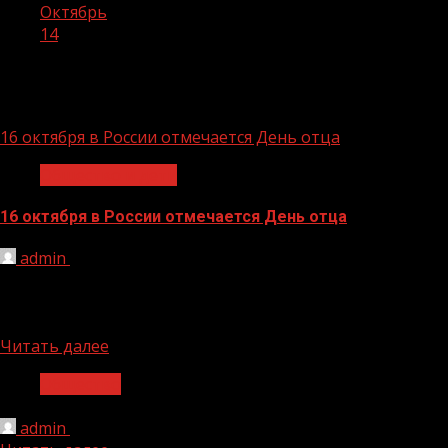
Октябрь
14
День:
14.10.2022
16 октября в России отмечается День отца
Общество и дети
16 октября в России отмечается День отца
admin
14.10.2022
Ежегодно в России в третье воскресенье октября
отмечается День отца. Праздник, учрежденный указом
Президента России Владимира Путина,...
Читать далее
Общество
admin
14.10.2022