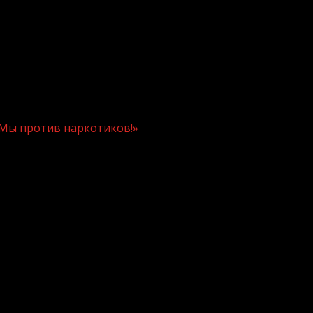
«Мы против наркотиков!»
с плакатов «Мы против наркотиков!»
 Центре социальной реабилитации и оздоровления нес
бота с детьми проводится в соответствии с планом по 