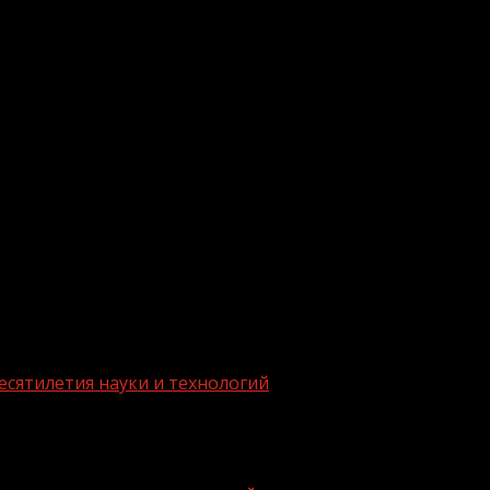
.me/gazeta11
есятилетия науки и технологий