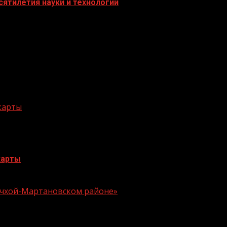
ятилетия науки и технологий
 карты
карты
 Ачхой-Мартановском районе»