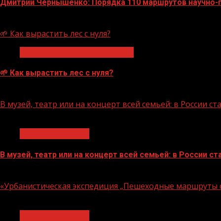
Дмитрий Чернышенко: Порядка 110 маршрутов научно-по
07.08.2026
🌱 Как вырастить лес с нуля?
Экологическое благополучие
🌱 Как вырастить лес с нуля?
07.08.2026
В музей, театр или на концерт всей семьей: в России 
1 мин чтения
Молодёжь и дети
В музей, театр или на концерт всей семьей: в России 
07.08.2026
«Урбанистическая экспедиция „Пешеходные маршруты с
1 мин чтения
Молодёжь и дети