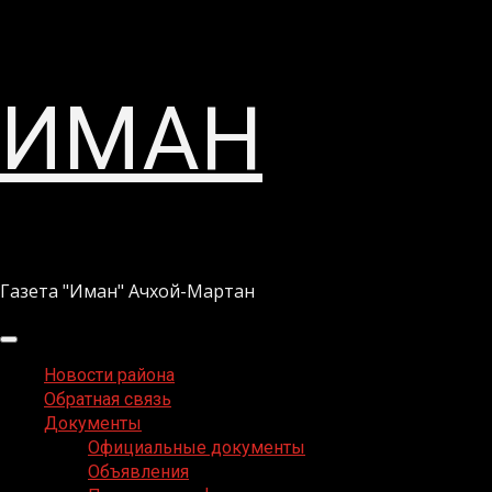
Перейти
ИМАН
к
содержимому
Газета "Иман" Ачхой-Мартан
Основное
меню
Новости района
Обратная связь
Документы
Официальные документы
Объявления