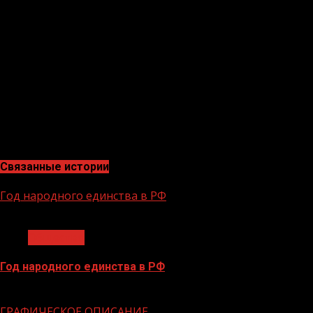
страны. Глава Чеченской Республики Рамзан Кадыров
держит руку на пульсе современных экономических и
политических событий, что позволило во многих
отраслях избежать кризисных моментов для
республики. Налаживание своего производства в сфере
промышленности и сельского хозяйства, наращивание
инвестиционных проектов и социальная помощь
населению позволяет безболезненно пройти все
последствия санкций.»
Связанные истории
Год народного единства в РФ
1 мин чтения
Общество
Год народного единства в РФ
06.02.2026
ГРАФИЧЕСКОЕ ОПИСАНИЕ