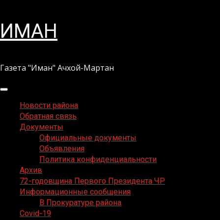
Перейти
ИМАН
к
содержимому
Газета "Иман" Ачхой-Мартан
Основное
меню
Новости района
Обратная связь
Документы
Официальные документы
Объявления
Политика конфиденциальности
Архив
72-годовщина Первого Президента ЧР
Информационные сообщения
В Прокуратуре района
Covid-19