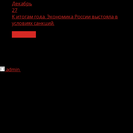
Декабрь
27
К итогам года. Экономика России выстояла в
условиях санкций.
Общество
К итогам года. Экономика России
выстояла в условиях санкций.
admin
27.12.2022
1 мин чтения
198
Экономика России в 2022 году выстояла в
условиях санкционного давления. Прогнозы
международных организаций о том, что Россию ждет
катастрофическое падение экономики, не сбылись.
Эксперты отмечают, что экономика находится в
состоянии равновесия и это, во многом, стало