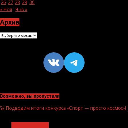
26
27
28
29
30
31
« Ноя
Янв »
Архив
Архив
VK
https://t
Возможно, вы пропустили
🚀 Подводим итоги конкурса «Спорт — просто космос»!
1 мин чтения
Нацприоритеты