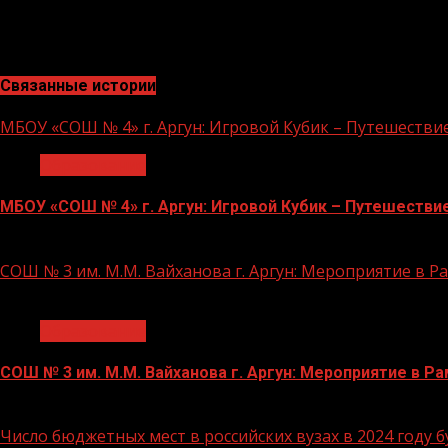
связанных с компьютерными технологиями и программир
Благотворительный фонд Сбербанка «Вклад в будущее», фи
Связанные истории
МБОУ «СОШ № 4» г. Аргун: Игровой Кубик – Путешестви
Образование
МБОУ «СОШ № 4» г. Аргун: Игровой Кубик – Путешестви
21.11.2023
СОШ № 3 им. М.М. Вайханова г. Аргун: Мероприятие в 
1 мин чтения
Образование
СОШ № 3 им. М.М. Вайханова г. Аргун: Мероприятие в 
21.11.2023
Число бюджетных мест в российских вузах в 2024 году 