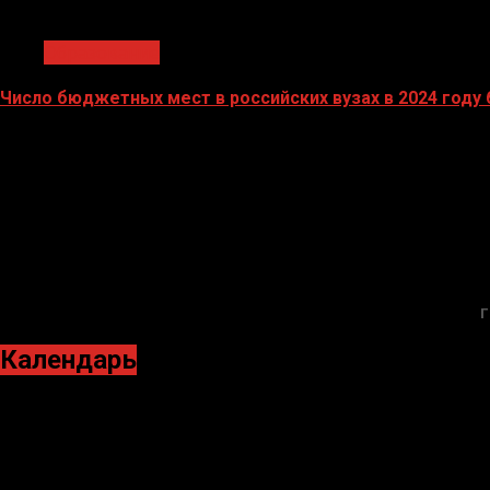
1 мин чтения
Образование
Число бюджетных мест в российских вузах в 2024 году
27.10.2023
Г
Календарь
Январь 2023
Пн
Вт
Ср
Чт
Пт
Сб
Вс
1