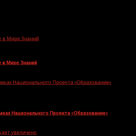
ованием. Партнёрами проекта в 2022/23 учебном году в
рма «1С», компании Яндекс, VK, Росатом.
е в Мире Знаний
е в Мире Знаний
Рамках Национального Проекта «Образование»
Рамках Национального Проекта «Образование»
будет увеличено