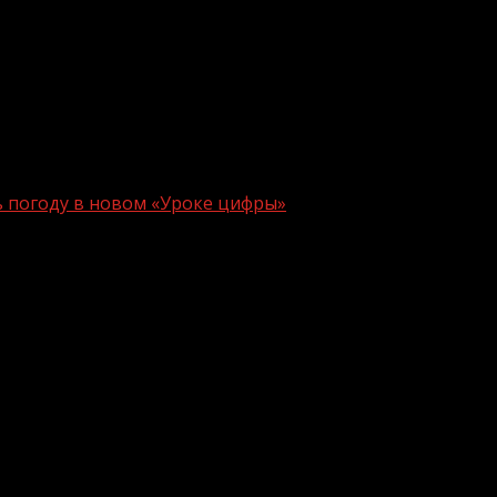
ь погоду в новом «Уроке цифры»
редсказывать погоду в новом «Уроке 
мпании Яндекс в рамках всероссийского образовательно