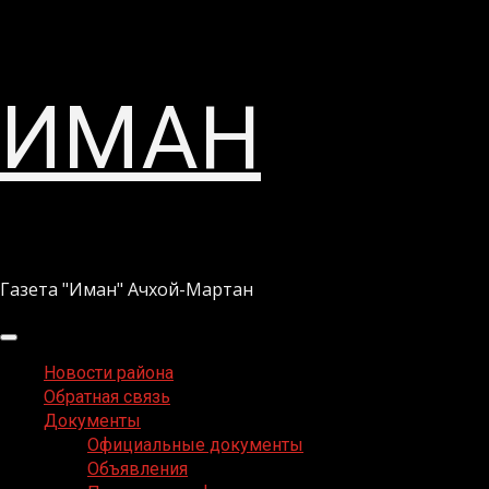
Перейти
ИМАН
к
содержимому
Газета "Иман" Ачхой-Мартан
Основное
меню
Новости района
Обратная связь
Документы
Официальные документы
Объявления