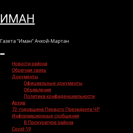
Перейти
ИМАН
к
содержимому
Газета "Иман" Ачхой-Мартан
Основное
меню
Новости района
Обратная связь
Документы
Официальные документы
Объявления
Политика конфиденциальности
Архив
72-годовщина Первого Президента ЧР
Информационные сообщения
В Прокуратуре района
Covid-19