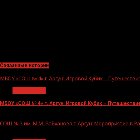
Ахмадова З.- участница мероприятия прокомментирова
читали детские книги.»
Анализ проведенного мероприятия, что воспитательная
интеллектуального развития. Дети продемонстрировал
Национальной проект «Культура» нацелен на воспита
искусства; нравственных и эстетических чувств: любви
многонациональной культуре.
Связанные истории
МБОУ «СОШ № 4» г. Аргун: Игровой Кубик – Путешестви
Образование
МБОУ «СОШ № 4» г. Аргун: Игровой Кубик – Путешестви
21.11.2023
СОШ № 3 им. М.М. Вайханова г. Аргун: Мероприятие в 
1 мин чтения