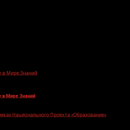
ла: «Сегодня очень продуктивно прошло мероприятие, 
 работа повысила уровень воспитанности детей, урове
и хороший уровень развития творческих способностей,
ние эмоциональной отзывчивости и культуры восприят
 к родной природе, своему народу, Родине, уважения к 
е в Мире Знаний
е в Мире Знаний
Рамках Национального Проекта «Образование»