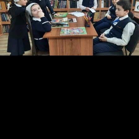
В рамках национального проекта «Культура» в библио
Развиваемся», н которой приняло участие 15 человек.
Цель и задачи мероприятия: развитие речи, мышления,
элементарными умениями, навыками, способами худож
Проведение массовых воспитательных мероприятий игр
деятельности дети лучше и глубже могут понять и зап
Детское творчество — это целый мир, мир творчества 
пробовать себя в роли актёра или ведущего, занимать
края читать сказки или художественную литературу.