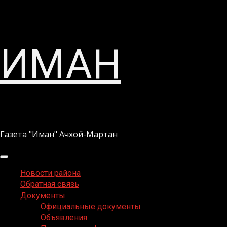
Перейти
ИМАН
к
содержимому
Газета "Иман" Ачхой-Мартан
Основное
меню
Новости района
Обратная связь
Документы
Официальные документы
Объявления