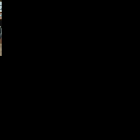
теке села Янди Заведующей П.Дышнеевой 18 февраля пр
 воображения детей, формирование личности способной
ественной и музыкальной деятельности.
ает большую роль в образовании и воспитании, так ка
омнить изучаемый материал, включиться в творческую д
и развлечений. Здесь каждый может выбрать себе занят
ся рисованием или поделками, спортом и туризмом, стр