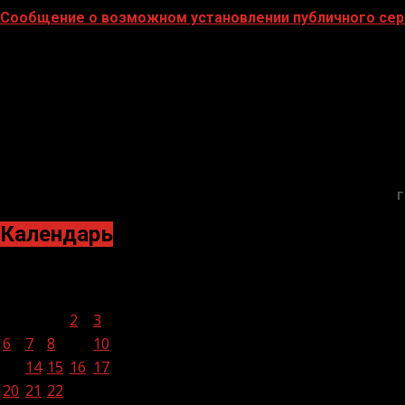
Сообщение о возможном установлении публичного сер
02.02.2026
Г
Календарь
Февраль 2023
Пн
Вт
Ср
Чт
Пт
Сб
Вс
1
2
3
4
5
6
7
8
9
10
11
12
13
14
15
16
17
18
19
20
21
22
23
24
25
26