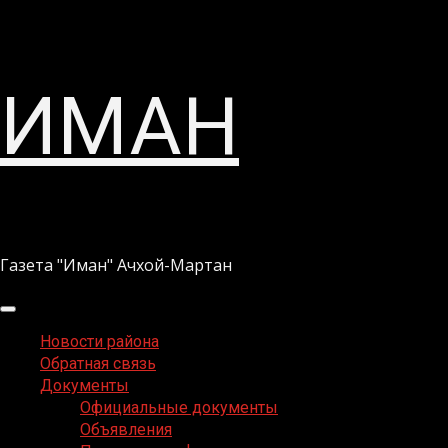
Перейти
ИМАН
к
содержимому
Газета "Иман" Ачхой-Мартан
Основное
меню
Новости района
Обратная связь
Документы
Официальные документы
Объявления