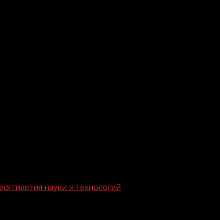
.me/gazeta11
есятилетия науки и технологий