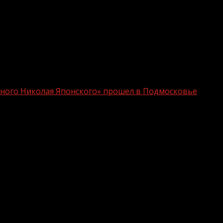
ного Николая Японского» прошел в Подмосковье
вноапостольного Николая Японского»
области прошел Международный фестиваль спортивны