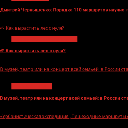
Дмитрий Чернышенко: Порядка 110 маршрутов научно-по
07.08.2026
🌱 Как вырастить лес с нуля?
Экологическое благополучие
🌱 Как вырастить лес с нуля?
07.08.2026
В музей, театр или на концерт всей семьей: в России 
1 мин чтения
Молодёжь и дети
В музей, театр или на концерт всей семьей: в России 
07.08.2026
«Урбанистическая экспедиция „Пешеходные маршруты с
1 мин чтения