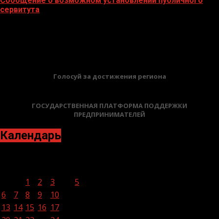
Сообщение о возможном установлении публичного
сервитута
02.02.2026
БАННЕРЫ
Голосуй за достижения региона
ГОСУДАРСТВЕННАЯ ПЛАТФОРМА ПОДДЕРЖКИ
ПРЕДПРИНИМАТЕЛЕЙ
Календарь
Март 2023
Пн
Вт
Ср
Чт
Пт
Сб
Вс
1
2
3
4
5
6
7
8
9
10
11
12
13
14
15
16
17
18
19