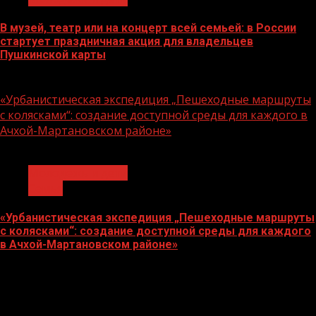
В музей, театр или на концерт всей семьей: в России
стартует праздничная акция для владельцев
Пушкинской карты
07.08.2026
«Урбанистическая экспедиция „Пешеходные маршруты
с колясками“: создание доступной среды для каждого в
Ачхой-Мартановском районе»
1 мин чтения
Молодёжь и дети
Семья
«Урбанистическая экспедиция „Пешеходные маршруты
с колясками“: создание доступной среды для каждого
в Ачхой-Мартановском районе»
07.08.2026
О
нас