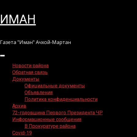
Перейти
ИМАН
к
содержимому
Газета "Иман" Ачхой-Мартан
Основное
меню
Новости района
Обратная связь
Документы
Официальные документы
Объявления
Политика конфиденциальности
Архив
72-годовщина Первого Президента ЧР
Информационные сообщения
В Прокуратуре района
Covid-19