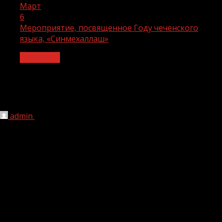
Март
6
Мероприятие, посвященное Году чеченского
языка, «Синмехаллаш»
Общество
Мероприятие, посвященное Году
чеченского языка, «Синмехаллаш»
admin
06.03.2023
1 мин чтения
257
В рамках реализации национального проекта
«Образование» в СОШ №5 города Ачхой-Мартан
состоялось мероприятие, посвященное к Году
чеченского языка, «Синмехаллаш». В нем приняли
участие обучающиеся 7-8-х классов.
Мероприятие проводилось в целях сохранения,