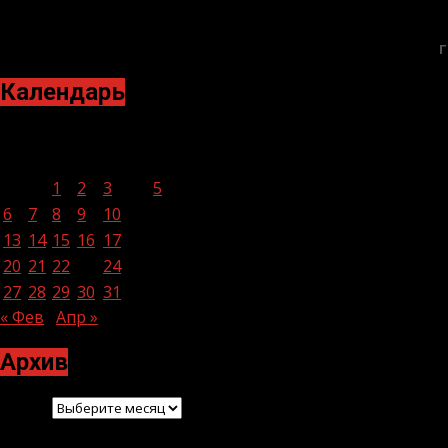
Г
Календарь
Март 2023
Пн
Вт
Ср
Чт
Пт
Сб
Вс
1
2
3
4
5
6
7
8
9
10
11
12
13
14
15
16
17
18
19
20
21
22
23
24
25
26
27
28
29
30
31
« Фев
Апр »
Архив
Архив