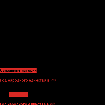
Цель: способствовать закреплению двигательных навык
способствовала чёткость в организации работы групп,
упражнений, взаимопомощи. Все этапы были тесно вза
подкреплялись практическими. Для каждого ученика б
познавательного интереса к спорту.
«На протяжении всего мероприятия мною использовал
уважении. Учащиеся между собой проявляли находчивос
заявил педагог.
Отметим, что в рамках реализации нацпроекта «Образ
мероприятий, что, несомненно, с положительной сторо
Связанные истории
Год народного единства в РФ
1 мин чтения
Общество
Год народного единства в РФ