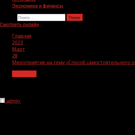
Экономика и финансы
Найти:
Смотреть онлайн
Главная
2023
Март
28
Мероприятие на тему «Способ самостоятельного о
Общество
Мероприятие на тему «Способ самост
admin
28.03.2023
1 мин чтения
318
В рамках реализации национального проекта «Образов
Магомедовичем проведено мероприятие спортивного ха