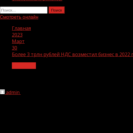
Найти:
Смотреть онлайн
Главная
2023
Март
30
Более 3 трлн рублей НДС возместил бизнес в 2022
Общество
Более 3 трлн рублей НДС возместил б
admin
30.03.2023
149
Более 3 трлн рублей налога на добавленную стоимость
представления налоговых деклараций. Всего в 2022 год