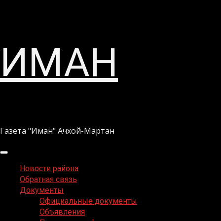
Перейти
ИМАН
к
содержимому
Газета "Иман" Ачхой-Мартан
Основное
меню
Новости района
Обратная связь
Документы
Официальные документы
Объявления