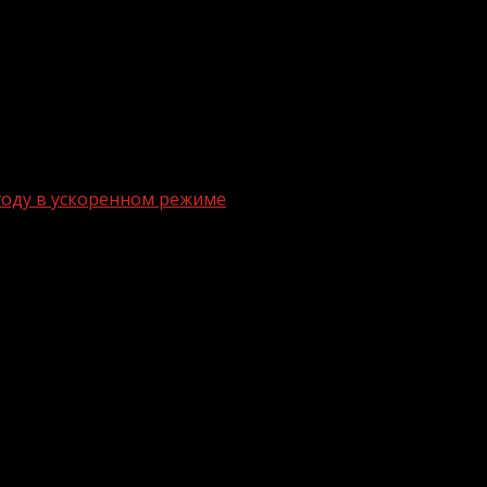
 году в ускоренном режиме
изнес в 2022 году в ускоренном режим
 возвращено (зачтено) налогоплательщикам в 2022 году
у плательщики НДС вернули 4,59 трлн рублей. Об этом 