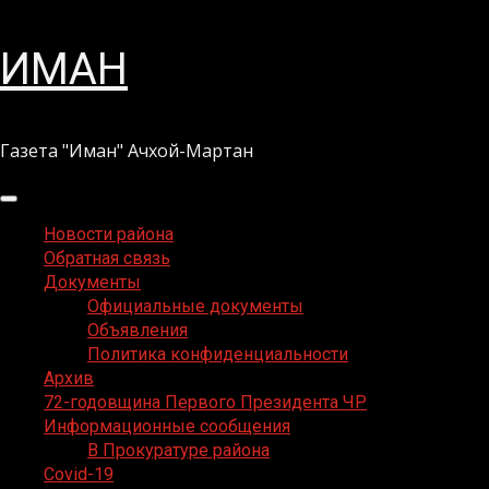
Перейти
ИМАН
к
содержимому
Газета "Иман" Ачхой-Мартан
Основное
меню
Новости района
Обратная связь
Документы
Официальные документы
Объявления
Политика конфиденциальности
Архив
72-годовщина Первого Президента ЧР
Информационные сообщения
В Прокуратуре района
Covid-19