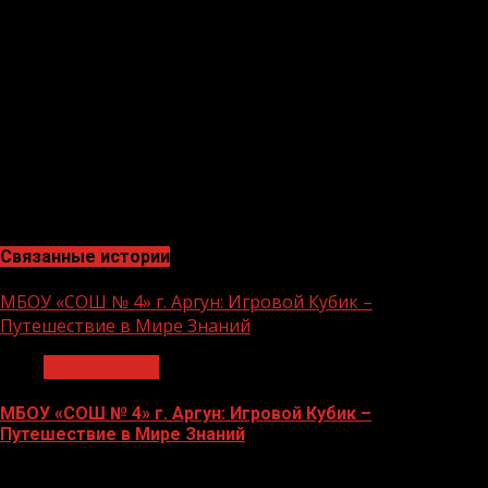
«Мероприятие было очень интересным, я узнал много о
терроризме», — отметил участник мероприятия Хасуев
Ислам Муслимович.
Значимость национального проекта «Культура»
состоит в том, чтобы акцентировать внимание
участников мероприятия на необходимости
проявления бдительности с целью профилактики
совершения террористических актов.
Связанные истории
МБОУ «СОШ № 4» г. Аргун: Игровой Кубик –
Путешествие в Мире Знаний
Образование
МБОУ «СОШ № 4» г. Аргун: Игровой Кубик –
Путешествие в Мире Знаний
21.11.2023