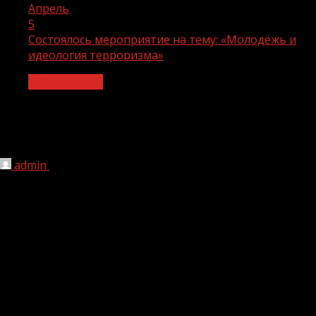
Апрель
5
Состоялось мероприятие на тему: «Молодёжь и
идеология терроризма»
Образование
Состоялось мероприятие на тему:
«Молодёжь и идеология терроризма»
admin
05.04.2023
1 мин чтения
201
В рамках комплексного плана мероприятий по
противодействию идеологии терроризма и
экстремизма 28 марта 2023 года в рамках реализации
национального проекта «Культура», в филиале №10
села Шаами-Юрт состоялось мероприятие «Молодежь
и идеология терроризма», в котором приняли участие
10 человек.