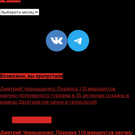
Архив
VK
https://t
Возможно, вы пропустили
Дмитрий Чернышенко: Порядка 110 маршрутов
научно-популярного туризма в 35 регионах создано в
рамках Десятилетия науки и технологий
1 мин чтения
Нацприоритеты
Дмитрий Чернышенко: Порядка 110 маршрутов научно-