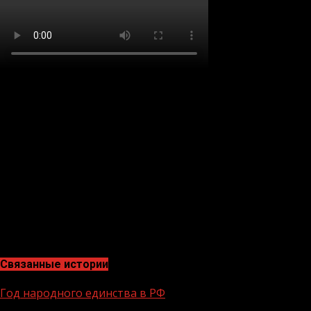
👩🏻‍💻 На сайте 20.gorodsreda.ru проходит
Всероссийское онлайн-голосование, которое позволяет
гражданам самостоятельно решать, какие изменения
улучшат облик населенного пункта.
🧱 Территории, набравшие наибольшее число голосов,
будут благоустроены в следующем году в рамках
нацпроекта «Жильё и городская среда».
🪪 В проекте могут принять участие граждане,
достигшие 14 лет!
Связанные истории
Год народного единства в РФ
1 мин чтения