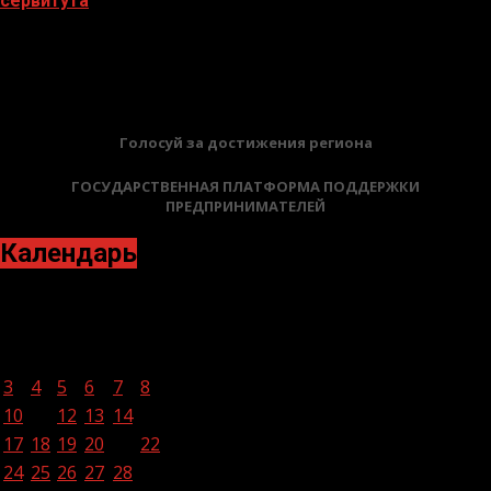
сервитута
02.02.2026
БАННЕРЫ
Голосуй за достижения региона
ГОСУДАРСТВЕННАЯ ПЛАТФОРМА ПОДДЕРЖКИ
ПРЕДПРИНИМАТЕЛЕЙ
Календарь
Апрель 2023
Пн
Вт
Ср
Чт
Пт
Сб
Вс
1
2
3
4
5
6
7
8
9
10
11
12
13
14
15
16
17
18
19
20
21
22
23
24
25
26
27
28
29
30