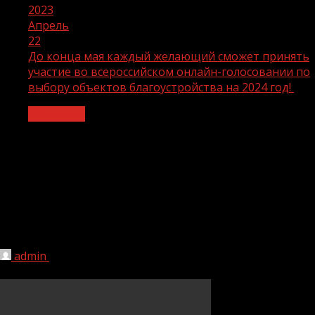
2023
Апрель
22
До конца мая каждый желающий сможет принять
участие во всероссийском онлайн-голосовании по
выбору объектов благоустройства на 2024 год!
Общество
До конца мая каждый желающий
сможет принять участие во
всероссийском онлайн-голосовании
по выбору объектов благоустройства
на 2024 год!
admin
22.04.2023
1 мин чтения
196