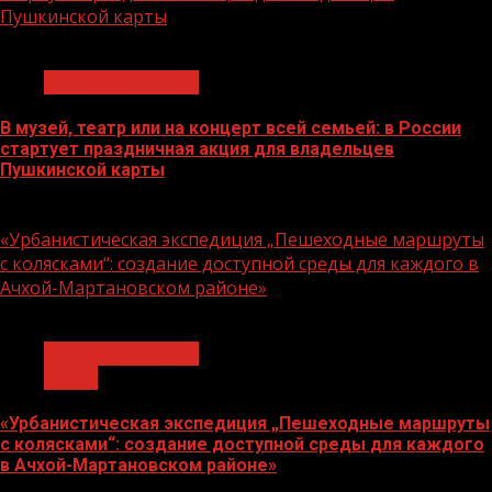
Пушкинской карты
1 мин чтения
Молодёжь и дети
В музей, театр или на концерт всей семьей: в России
стартует праздничная акция для владельцев
Пушкинской карты
07.08.2026
«Урбанистическая экспедиция „Пешеходные маршруты
с колясками“: создание доступной среды для каждого в
Ачхой-Мартановском районе»
1 мин чтения
Молодёжь и дети
Семья
«Урбанистическая экспедиция „Пешеходные маршруты
с колясками“: создание доступной среды для каждого
в Ачхой-Мартановском районе»