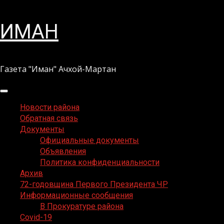
Перейти
ИМАН
к
содержимому
Газета "Иман" Ачхой-Мартан
Основное
меню
Новости района
Обратная связь
Документы
Официальные документы
Объявления
Политика конфиденциальности
Архив
72-годовщина Первого Президента ЧР
Информационные сообщения
В Прокуратуре района
Covid-19