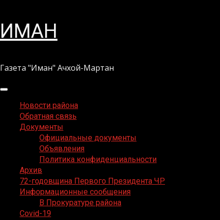
Перейти
ИМАН
к
содержимому
Газета "Иман" Ачхой-Мартан
Основное
меню
Новости района
Обратная связь
Документы
Официальные документы
Объявления
Политика конфиденциальности
Архив
72-годовщина Первого Президента ЧР
Информационные сообщения
В Прокуратуре района
Covid-19