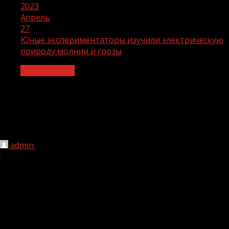
2023
Апрель
27
Юные экспериментаторы изучили электрическую
природу молнии и грозы
Образование
Юные экспериментаторы изучили
электрическую природу молнии и
грозы
admin
27.04.2023
1 мин чтения
173
24 апреля в СОШ №4 города Ачхой-Мартан в рамках
нацпроекта «Образование» прошло мероприятие по
теме «Гроза и молния», целью которого являлось
изучение электрических явлений.