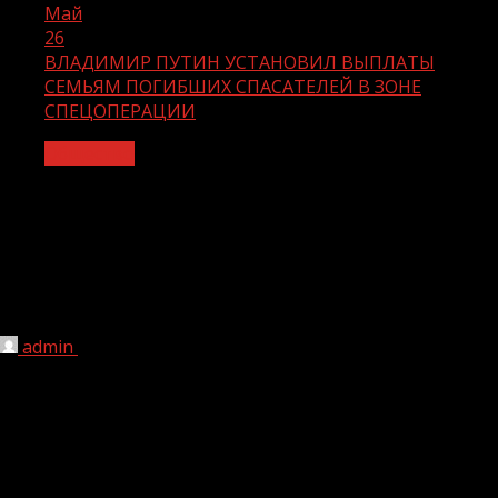
Май
26
ВЛАДИМИР ПУТИН УСТАНОВИЛ ВЫПЛАТЫ
СЕМЬЯМ ПОГИБШИХ СПАСАТЕЛЕЙ В ЗОНЕ
СПЕЦОПЕРАЦИИ
Общество
ВЛАДИМИР ПУТИН УСТАНОВИЛ
ВЫПЛАТЫ СЕМЬЯМ ПОГИБШИХ
СПАСАТЕЛЕЙ В ЗОНЕ
СПЕЦОПЕРАЦИИ
admin
26.05.2023
1 мин чтения
174
Президент Владимир Путин установил
единовременные выплаты семьям в 5 млн руб. в случае
гибели сотрудников МЧС в зоне спецоперации, 3 млн