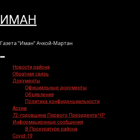
Перейти
ИМАН
к
содержимому
Газета "Иман" Ачхой-Мартан
Основное
меню
Новости района
Обратная связь
Документы
Официальные документы
Объявления
Политика конфиденциальности
Архив
72-годовщина Первого Президента ЧР
Информационные сообщения
В Прокуратуре района
Covid-19