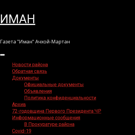
Перейти
ИМАН
к
содержимому
Газета "Иман" Ачхой-Мартан
Основное
меню
Новости района
Обратная связь
Документы
Официальные документы
Объявления
Политика конфиденциальности
Архив
72-годовщина Первого Президента ЧР
Информационные сообщения
В Прокуратуре района
Covid-19