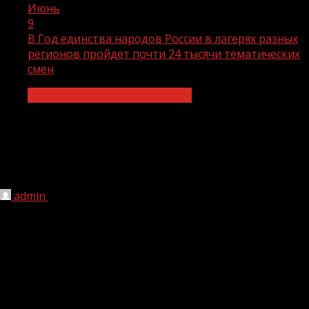
Июнь
9
В Год единства народов России в лагерях разных
регионов пройдет почти 24 тысячи тематических
смен
Год народного единства в РФ
В Год единства народов России в
лагерях разных регионов пройдет
почти 24 тысячи тематических смен
admin
09.06.2026
1 мин чтения
52
В 2026 году в субъектах Российской Федерации
запланировано проведение 23 739 тематических смен,
посвященных Году единства народов России и
межкультурному диалогу. Участниками мероприятий
станут более 1,1 миллиона детей.