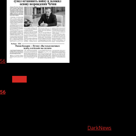
56
1 мин чтения
Архив
56
05.08.2026
О
нас
Copyright © Все права защищены.
|
DarkNews
от AF
themes.