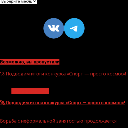
Архив
VK
https://t
Возможно, вы пропустили
🚀 Подводим итоги конкурса «Спорт — просто космос»!
1 мин чтения
Нацприоритеты
🚀 Подводим итоги конкурса «Спорт — просто космос»!
06.08.2026
Борьба с неформальной занятостью продолжается