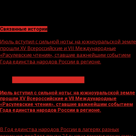
общности истории, культуры, традиционных духовно-
нравственных ценностей народов России, а также
сплочению граждан в служении Отечеству.
Связанные истории
Июль вступил с сильной ноты: на южноуральской земле
прошли XV Всероссийские и VII Международные
«Расулевские чтения», ставшие важнейшим событием
Года единства народов России в регионе.
1 мин чтения
Год народного единства в РФ
Июль вступил с сильной ноты: на южноуральской земле
прошли XV Всероссийские и VII Международные
«Расулевские чтения», ставшие важнейшим событием
Года единства народов России в регионе.
09.07.2026
В Год единства народов России в лагерях разных
регионов пройдет почти 24 тысячи тематических смен