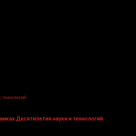
.me/gazeta11
и технологий
амках Десятилетия науки и технологий