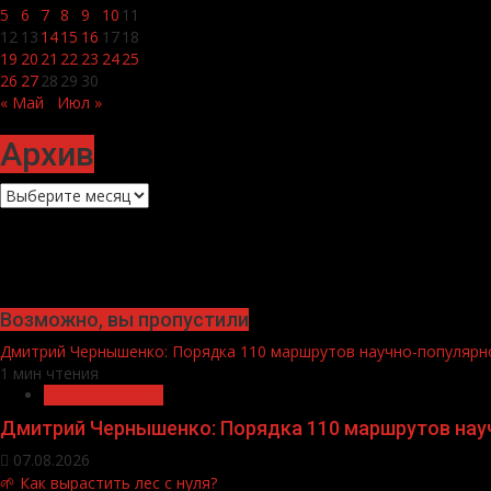
5
6
7
8
9
10
11
12
13
14
15
16
17
18
19
20
21
22
23
24
25
26
27
28
29
30
« Май
Июл »
Архив
Архив
Возможно, вы пропустили
Дмитрий Чернышенко: Порядка 110 маршрутов научно-популярног
1 мин чтения
Нацприоритеты
Дмитрий Чернышенко: Порядка 110 маршрутов научн
07.08.2026
🌱 Как вырастить лес с нуля?