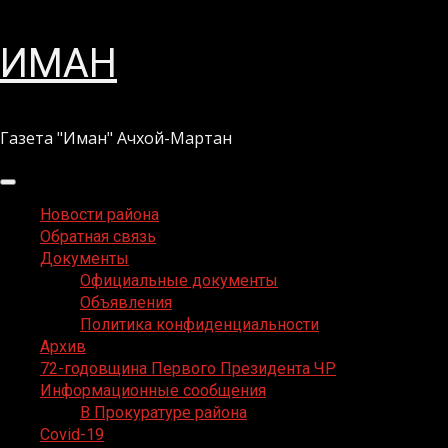
Перейти
ИМАН
к
содержимому
Газета "Иман" Ачхой-Мартан
Основное
меню
Новости района
Обратная связь
Документы
Официальные документы
Объявления
Политика конфиденциальности
Архив
72-годовщина Первого Президента ЧР
Информационные сообщения
В Прокуратуре района
Covid-19