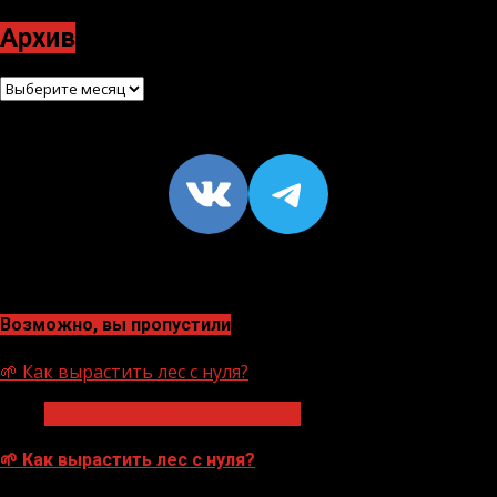
Архив
Архив
VK
https://t
Возможно, вы пропустили
🌱 Как вырастить лес с нуля?
Экологическое благополучие
🌱 Как вырастить лес с нуля?