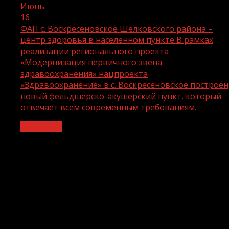
Июнь
16
ФАП с. Воскресеновское Шелковского района –
центр здоровья в населенном пункте В рамках
реализации регионального проекта
«Модернизация первичного звена
здравоохранения» нацпроекта
«Здравоохранение» в с. Воскресеновское построен
новый фельдшерско-акушерский пункт, который
отвечает всем современным требованиям.
Общество
ФАП с. Воскресеновское Шелковского
района – центр здоровья в
населенном пункте В рамках
реализации регионального проекта
«Модернизация первичного звена
здравоохранения» нацпроекта