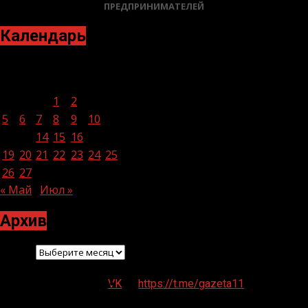
ПРЕДПРИНИМАТЕЛЕЙ
Календарь
Июнь 2023
Пн
Вт
Ср
Чт
Пт
Сб
Вс
1
2
3
4
5
6
7
8
9
10
11
12
13
14
15
16
17
18
19
20
21
22
23
24
25
26
27
28
29
30
« Май
Июл »
Архив
Архив
VK
https://t.me/gazeta11