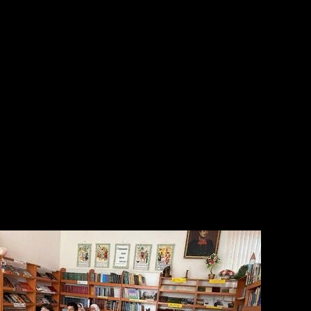
электронная книга и традиционная не могут
соревноваться между собой. Они должны мирно
соседствовать». Она также напомнила об опасностях,
которые таит в себе сеть Интернет и раздала памятки
«Безопасный интернет детям». Мероприятие прошло
интересно, на высоком эмоциональном уровне, его
участники получили заряд бодрости и позитивных
эмоций.
Формирование уважительного отношения к духовным
ценностям своего народа, расширение читательского
кругозора, создание условий для развития творческих
способностей, коммуникативных компетенций детей
является одной из приоритетных задач национального
проекта «Культура».