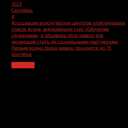
2023
Сентябрь
4
Ассоциация волонтерских центров опубликовала
список вузов, внедряющих курс «Обучение
служением», и объявила сбор заявок для
желающих стать их социальными партнерами.
Первая волна сбора заявок продлится до 15
сентября
Общество
Ассоциация волонтерских центров
опубликовала список вузов,
внедряющих курс «Обучение
служением», и объявила сбор заявок
для желающих стать их социальными
партнерами. Первая волна сбора
заявок продлится до 15 сентября