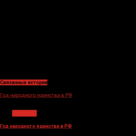
кем студенты будут дальше работать: лидеры
благотворительных фондов, успешных социальных
стартапов, государственные служащие. Для этого в
пилотных университетах пройдут лекции, специальные
встречи и ярмарки проектов. Рассказав о своей миссии,
они вдохновят молодых людей к реализации будущих
студенческих проектов» — прокомментировал Артем
Метелев, председатель Совета Ассоциации
волонтерских центров, руководитель ДОБРО.РФ,
председатель Комитета Государственной Думы России
по молодежной политике.
Связанные истории
Год народного единства в РФ
1 мин чтения
Общество
Год народного единства в РФ