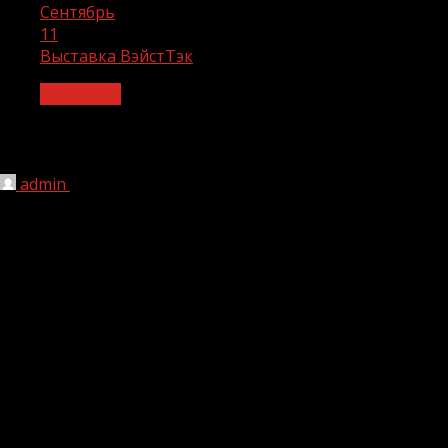
Сентябрь
11
Выставка ВэйстТэк
Общество
Выставка ВэйстТэк
admin
11.09.2023
1 мин чтения
170
12—14 сентября 2023 в Крокус Экспо (Москва) на
флагманской выставке оборудования и технологий для
водной отрасли будут представлены отечественные
разработки для развития и поддержания
инфраструктуры водного и водопроводно-
канализационного хозяйства России.
Выставка
содействует в достижении целей Федерального
проекта «Чистая вода» Национального проекта
«Экология».