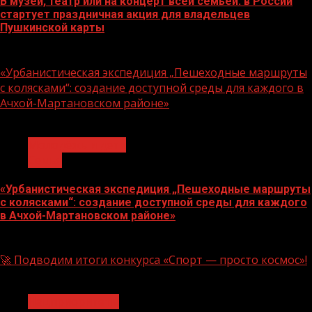
В музей, театр или на концерт всей семьей: в России
стартует праздничная акция для владельцев
Пушкинской карты
07.08.2026
«Урбанистическая экспедиция „Пешеходные маршруты
с колясками“: создание доступной среды для каждого в
Ачхой-Мартановском районе»
1 мин чтения
Молодёжь и дети
Семья
«Урбанистическая экспедиция „Пешеходные маршруты
с колясками“: создание доступной среды для каждого
в Ачхой-Мартановском районе»
07.08.2026
🚀 Подводим итоги конкурса «Спорт — просто космос»!
1 мин чтения
Нацприоритеты