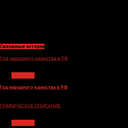
Федеральный проект «Чистая вода» реализуется в 83
регионах: на сегодняшний день удалось обеспечить
качественной питьевой водой 88% жителей страны, а
для городского населения этот показатель составляет
94%.
Связанные истории
Год народного единства в РФ
1 мин чтения
Общество
Год народного единства в РФ
06.02.2026
ГРАФИЧЕСКОЕ ОПИСАНИЕ
1 мин чтения
Общество