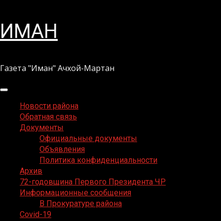
Перейти
ИМАН
к
содержимому
Газета "Иман" Ачхой-Мартан
Основное
меню
Новости района
Обратная связь
Документы
Официальные документы
Объявления
Политика конфиденциальности
Архив
72-годовщина Первого Президента ЧР
Информационные сообщения
В Прокуратуре района
Covid-19