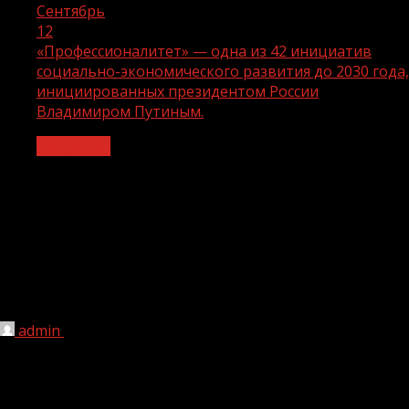
Сентябрь
12
«Профессионалитет» — одна из 42 инициатив
социально-экономического развития до 2030 года,
инициированных президентом России
Владимиром Путиным.
Общество
«Профессионалитет» — одна из 42
инициатив социально-экономического
развития до 2030 года,
инициированных президентом России
Владимиром Путиным.
admin
12.09.2023
1 мин чтения
144
Одна из ключевых инициатив проекта — вовлечение