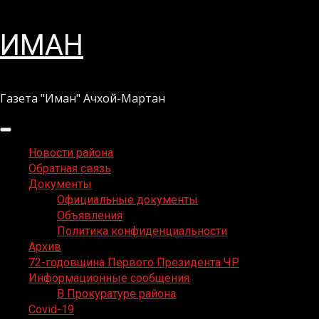
Перейти
ИМАН
к
содержимому
Газета "Иман" Ачхой-Мартан
Основное
меню
Новости района
Обратная связь
Документы
Официальные документы
Объявления
Политика конфиденциальности
Архив
72-годовщина Первого Президента ЧР
Информационные сообщения
В Прокуратуре района
Covid-19