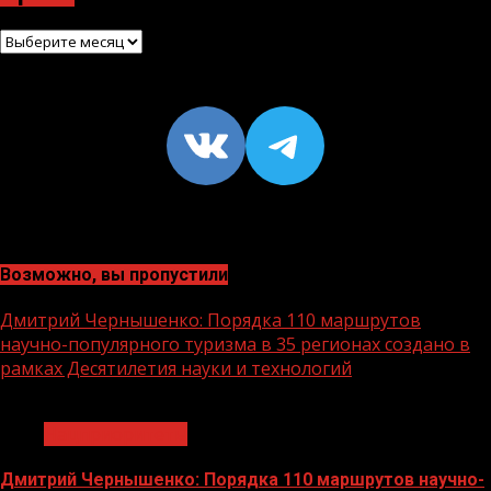
Архив
VK
https://t
Возможно, вы пропустили
Дмитрий Чернышенко: Порядка 110 маршрутов
научно-популярного туризма в 35 регионах создано в
рамках Десятилетия науки и технологий
1 мин чтения
Нацприоритеты
Дмитрий Чернышенко: Порядка 110 маршрутов научно-