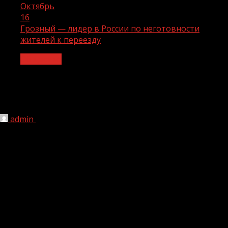
Октябрь
16
Грозный — лидер в России по неготовности
жителей к переезду
Общество
Грозный — лидер в России по
неготовности жителей к переезду
admin
16.10.2023
1 мин чтения
180
В Финансовом университете оценили благополучие
населения российских городов. Например, если человек
не хочет никуда уезжать из родного города, значит, он
вполне доволен своей жизнью. Самая высокая
приверженность населения своему городу в Грозном.
Об этом сообщает «Российская газета» со ссылкой на
директора Института социально-экономических