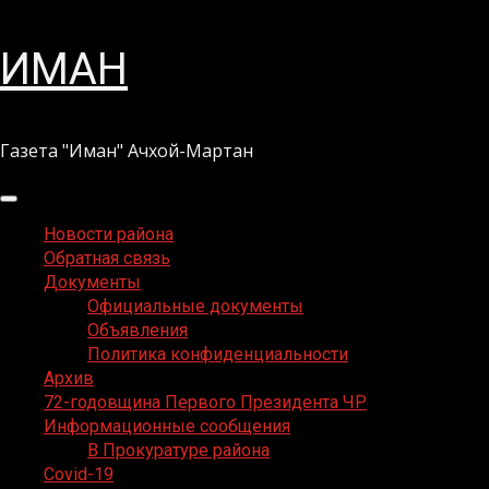
Перейти
ИМАН
к
содержимому
Газета "Иман" Ачхой-Мартан
Основное
меню
Новости района
Обратная связь
Документы
Официальные документы
Объявления
Политика конфиденциальности
Архив
72-годовщина Первого Президента ЧР
Информационные сообщения
В Прокуратуре района
Covid-19