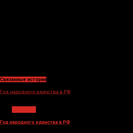
когда мечта становится сначала планом, а потом и
жизненной концепцией – работа и достойные условия
жизни. Этот рейтинг говорит о том, что в Грозном
созданы максимально комфортные условия».
Эльмурзаев Магомед Хамидович, начальник отдела
мониторинга сети Интернет подчеркнул: «Это очень
важное исследование. Не только доходы, но и качество
жизни в городе определяют, насколько люди
чувствуют себя довольными. Образование,
здравоохранение, экология — все эти аспекты важны
для общего благополучия!»
Связанные истории
Год народного единства в РФ
1 мин чтения
Общество
Год народного единства в РФ