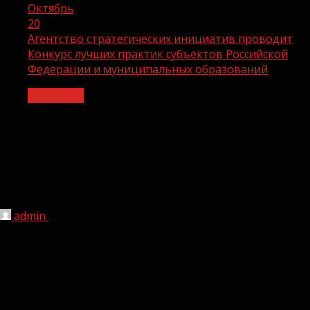
Октябрь
20
Агентство стратегических инициатив проводит
Конкурс лучших практик субъектов Российской
Федерации и муниципальных образований
Общество
Агентство стратегических инициатив
проводит Конкурс лучших практик
субъектов Российской Федерации и
муниципальных образований
admin
20.10.2023
1 мин чтения
176
В рамках реализации Плана основных мероприятий,
проводимых в рамках Десятилетия детства, на период
до 2027 года, утвержденного распоряжением