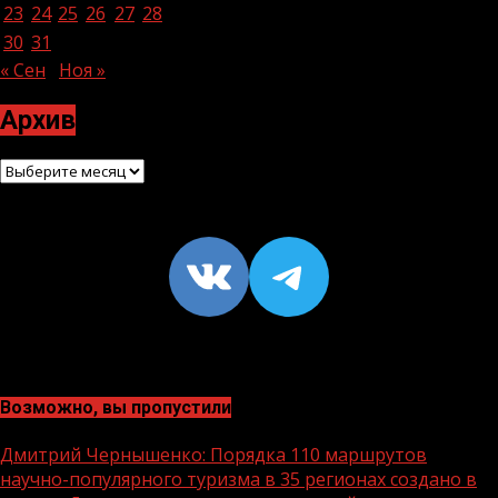
23
24
25
26
27
28
29
30
31
« Сен
Ноя »
Архив
Архив
VK
https://t
Возможно, вы пропустили
Дмитрий Чернышенко: Порядка 110 маршрутов
научно-популярного туризма в 35 регионах создано в