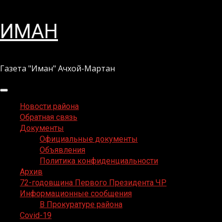
Перейти
ИМАН
к
содержимому
Газета "Иман" Ачхой-Мартан
Основное
меню
Новости района
Обратная связь
Документы
Официальные документы
Объявления
Политика конфиденциальности
Архив
72-годовщина Первого Президента ЧР
Информационные сообщения
В Прокуратуре района
Covid-19