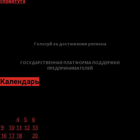
сервитута
02.02.2026
БАННЕРЫ
Голосуй за достижения региона
ГОСУДАРСТВЕННАЯ ПЛАТФОРМА ПОДДЕРЖКИ
ПРЕДПРИНИМАТЕЛЕЙ
Календарь
Октябрь 2023
Пн
Вт
Ср
Чт
Пт
Сб
Вс
1
2
3
4
5
6
7
8
9
10
11
12
13
14
15
16
17
18
19
20
21
22