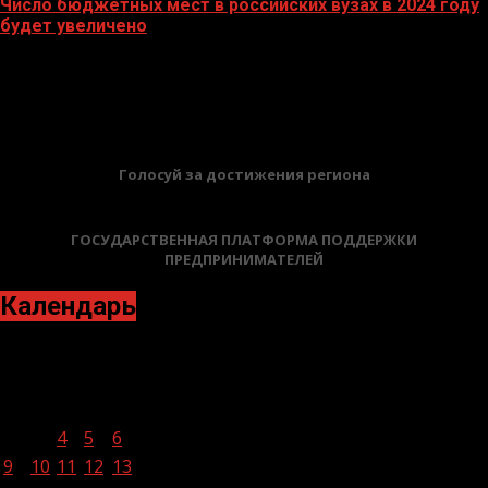
Число бюджетных мест в российских вузах в 2024 году
будет увеличено
27.10.2023
БАННЕРЫ
Голосуй за достижения региона
ГОСУДАРСТВЕННАЯ ПЛАТФОРМА ПОДДЕРЖКИ
ПРЕДПРИНИМАТЕЛЕЙ
Календарь
Октябрь 2023
Пн
Вт
Ср
Чт
Пт
Сб
Вс
1
2
3
4
5
6
7
8
9
10
11
12
13
14
15