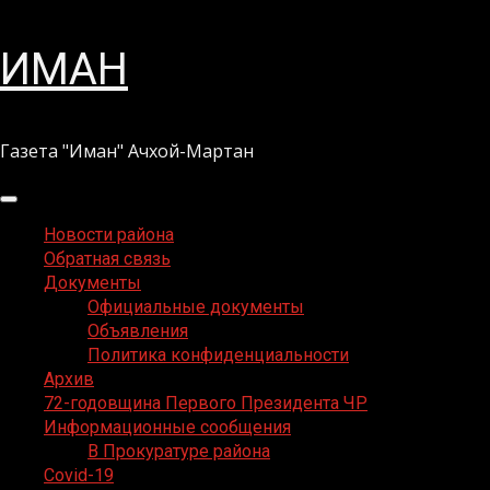
Перейти
ИМАН
к
содержимому
Газета "Иман" Ачхой-Мартан
Основное
меню
Новости района
Обратная связь
Документы
Официальные документы
Объявления
Политика конфиденциальности
Архив
72-годовщина Первого Президента ЧР
Информационные сообщения
В Прокуратуре района
Covid-19