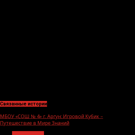
считаю, что такие экскурсии помогают молодежи
взглянуть на мир по-новому и почувствовать свою
причастность к истории и достижениям своей
культуры» — отметил ученик 8 класса Бетмурзаев
Магамед.”
Мемориальный комплекс «Дади-юрт» является
свидетельством о героическом прошлом Чеченского
народа. Посещение его помогает подрастающему
поколению проникнуться честью и отвагой своих
предков, развить уважение к их подвигам и
почувствовать гордость за свою родину. Это важные
шаги в формировании ценностей и патриотического
сознания детей, которые будут служить основой для
будущего общества.
Связанные истории
МБОУ «СОШ № 4» г. Аргун: Игровой Кубик –
Путешествие в Мире Знаний
Образование