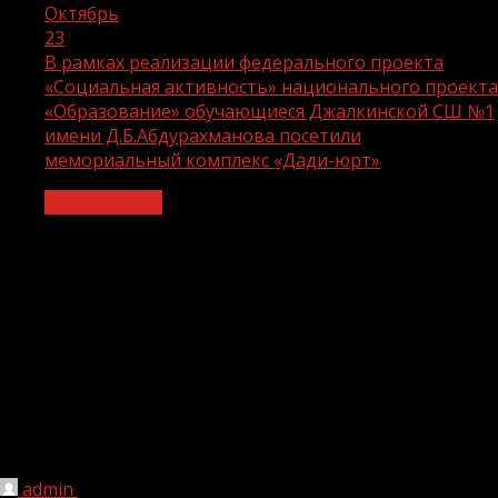
Октябрь
23
В рамках реализации федерального проекта
«Социальная активность» национального проекта
«Образование» обучающиеся Джалкинской СШ №1
имени Д.Б.Абдурахманова посетили
мемориальный комплекс «Дади-юрт»
Образование
В рамках реализации федерального
проекта «Социальная активность»
национального проекта
«Образование» обучающиеся
Джалкинской СШ №1 имени
Д.Б.Абдурахманова посетили
мемориальный комплекс «Дади-юрт»
admin
23.10.2023
1 мин чтения