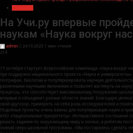
Общество
На Учи.ру впервые пройд
наукам «Наука вокруг нас
admin
24.10.2023
1 мин чтения
214
17 октября стартует Всероссийская олимпиада «Наука вокруг на
при поддержке национального проекта «Наука и университеты».
географии, биологии и популяризировать научную деятельност
различными научными явлениями и позволят взглянуть на наук
процессы, что способствует максимальному погружению школьни
впервые и объединит разные области знаний. Благодаря увлек
свой кругозор, примерить на себя роль исследователей и понят
Подобные проекты очень важны для популяризации науки и при
АНО «Национальные приоритеты». Интерактивное состязание со
решать задания по окружающему миру и логике, а ребятам пост
знаний сверх школьной программы. «Мы постарались сделать не