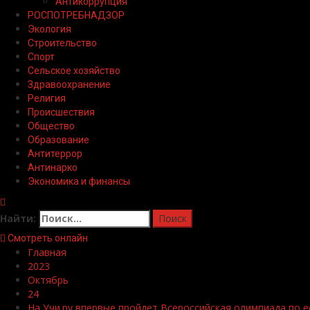
Антикоррупция
РОСПОТРЕБНАДЗОР
Экология
Строительство
Спорт
Сельское хозяйство
Здравоохранение
Религия
Происшествия
Общество
Образование
Антитеррор
Антинарко
Экономика и финансы
Найти:
Смотреть онлайн
Главная
2023
Октябрь
24
На Учи.ру впервые пройдет Всероссийская олимпиада по е