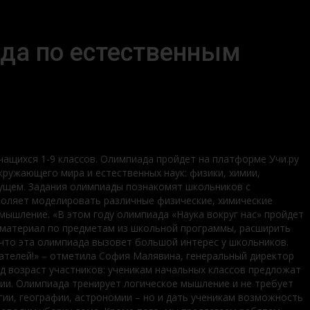
ада по естественным
чащихся 1-9 классов. Олимпиада пройдет на платформе Учи.ру
ружающего мира и естественных наук: физики, химии,
дущем. Задания олимпиады познакомят школьников с
воляет моделировать различные физические, химические
ышление. «В этом году олимпиада «Наука вокруг нас» пройдет
ь материал по предметам из школьной программы, расширить
, что эта олимпиада вызовет большой интерес у школьников.
ателей!» – отметила София Малявина, генеральный директор
д возраст участников: ученикам начальных классов предложат
мии. Олимпиада тренирует логическое мышление и не требует
гии, географии, астрономии – но и дать ученикам возможность