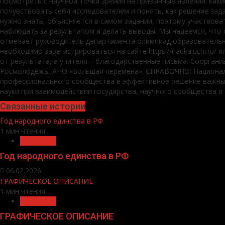
посмотреть с научной точки зрения на привычные явления: как
почувствовать себя исследователем и понять, как решение зад
нужно знать, объясняется в самом задании, поэтому участвоват
наблюдать за результатом и делать выводы. Мы надеемся, что о
отмечает руководитель департамента олимпиад образовательной
необходимо зарегистрироваться на сайте https://nauka.uchi.ru/
от результата, а учителя – благодарственные письма. Соорга
Росмолодёжь, АНО «Большая перемена». СПРАВОЧНО: Националь
профессионального сообщества в эффективное решение важных
науки при взаимодействии государства, научного сообщества и 
Связанные истории
Год народного единства в РФ
1 мин чтения
Общество
Год народного единства в РФ
06.02.2026
ГРАФИЧЕСКОЕ ОПИСАНИЕ
1 мин чтения
Общество
ГРАФИЧЕСКОЕ ОПИСАНИЕ