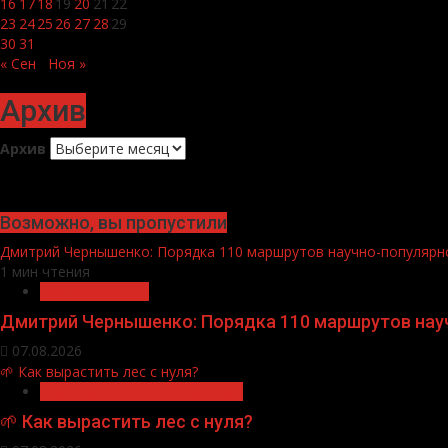
16
17
18
19
20
21
22
23
24
25
26
27
28
29
30
31
« Сен
Ноя »
Архив
Архив
Возможно, вы пропустили
Дмитрий Чернышенко: Порядка 110 маршрутов научно-популярног
1 мин чтения
Нацприоритеты
Дмитрий Чернышенко: Порядка 110 маршрутов научн
07.08.2026
🌱 Как вырастить лес с нуля?
Экологическое благополучие
🌱 Как вырастить лес с нуля?