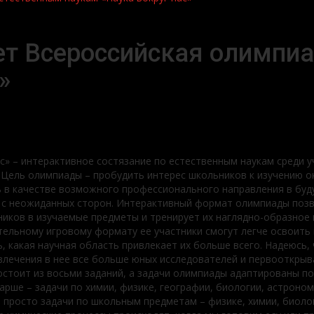
ет Всероссийская олимпи
»
с» – интерактивное состязание по естественным наукам среди у
 Цель олимпиады – пробудить интерес школьников к изучению ок
ь в качестве возможного профессионального направления в бу
у с неожиданных сторон. Интерактивный формат олимпиады поз
ков в изучаемые предметы и тренирует их наглядно-образное м
ательному игровому формату ее участники смогут легче освоит
ь, какая научная область привлекает их больше всего. Надеюсь
влечения в нее все больше юных исследователей и первооткрыв
стоит из восьми заданий, а задачи олимпиады адаптированы по
арше – задачи по химии, физике, географии, биологии, астроно
 просто задачи по школьным предметам – физике, химии, биоло