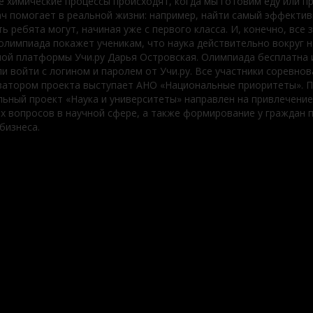
ие химические процессы происходят, когда мы готовим еду или 
ач помогает в реальной жизни: например, найти самый эффектив
ь ребята могут, начиная уже с первого класса. И, конечно, вс
лимпиада покажет ученикам, что наука действительно вокруг на
 платформы Учи.ру Дарья Островская. Олимпиада бесплатна и до
 или войти с логином и паролем от Учи.ру. Все участники соревн
низатором проекта выступает АНО «Национальные приоритеты». 
ный проект «Наука и университеты» направлен на привлечение
 вопросов в научной сфере, а также формирование у граждан 
бизнеса.