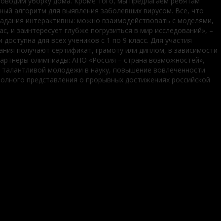
проводим уборку дома. Кроме того, мы предлагаем ребятам
ный алгоритм для выявления заболевших вирусом. Все, что
е задания интерактивны: можно взаимодействовать с моделями,
с, и заинтересует глубже погрузиться в мир исследований», –
ступна для всех учеников с 1 по 9 класс. Для участия
ования получают сертификат, грамоту или диплом, в зависимости
Партнеры олимпиады: АНО «Россия – страна возможностей»,
 талантливой молодежи в науку, повышение вовлеченности
полного представления о прорывных достижениях российской