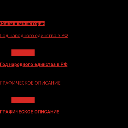
«Производительность труда», но и предприятия за его
контуром в двух специальных номинациях.
Связанные истории
Год народного единства в РФ
1 мин чтения
Общество
Год народного единства в РФ
06.02.2026
ГРАФИЧЕСКОЕ ОПИСАНИЕ
1 мин чтения
Общество
ГРАФИЧЕСКОЕ ОПИСАНИЕ
02.02.2026