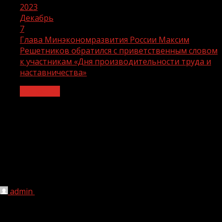
2023
Декабрь
7
Глава Минэкономразвития России Максим
Решетников обратился с приветственным словом
к участникам «Дня производительности труда и
наставничества»
Общество
Глава Минэкономразвития России
Максим Решетников обратился с
приветственным словом к
участникам «Дня производительности
труда и наставничества»
admin
07.12.2023
1 мин чтения
158