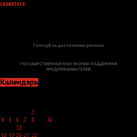
сервитута
02.02.2026
БАННЕРЫ
Голосуй за достижения региона
ГОСУДАРСТВЕННАЯ ПЛАТФОРМА ПОДДЕРЖКИ
ПРЕДПРИНИМАТЕЛЕЙ
Календарь
Декабрь 2023
Пн
Вт
Ср
Чт
Пт
Сб
Вс
1
2
3
4
5
6
7
8
9
10
11
12
13
14
15
16
17
18
19
20
21
22
23
24