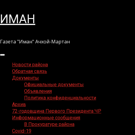
Перейти
ИМАН
к
содержимому
Газета "Иман" Ачхой-Мартан
Основное
меню
Новости района
Обратная связь
Документы
Официальные документы
Объявления
Политика конфиденциальности
Архив
72-годовщина Первого Президента ЧР
Информационные сообщения
В Прокуратуре района
Covid-19