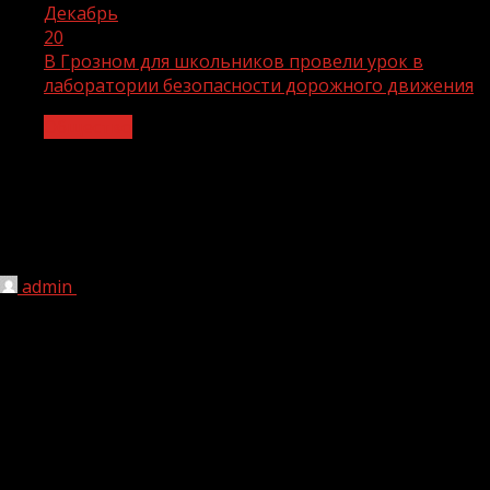
Декабрь
20
В Грозном для школьников провели урок в
лаборатории безопасности дорожного движения
Общество
В Грозном для школьников провели
урок в лаборатории безопасности
дорожного движения
admin
20.12.2023
1 мин чтения
121
В республиканском детско-юношеском центре по
профилактике детского травматизма для школьников
провели открытый урок с использованием
лаборатории безопасности дорожного движения.
Мероприятие провели в целях обучения детей
правилам безопасного поведения на улицах и дорогах.