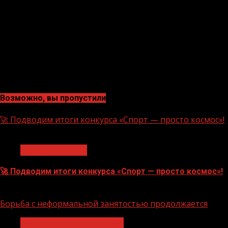
Возможно, вы пропустили
🚀 Подводим итоги конкурса «Спорт — просто космос»!
1 мин чтения
Нацприоритеты
🚀 Подводим итоги конкурса «Спорт — просто космос»!
06.08.2026
Борьба с неформальной занятостью продолжается
Неформальная занятость