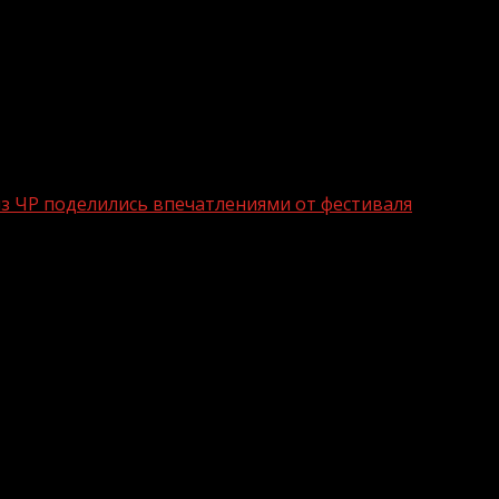
з ЧР поделились впечатлениями от фестиваля
стники ВФМ из ЧР поделились впечатл
рый объединил 20 000 человек со всей России и 180 ст
осферу единства и взаимопонимания несмотря на культу
 На протяжении недели я общалась с очень разными во