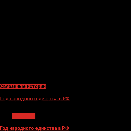
огромное количество символических подарков, приглас
грозненской школы Аминат Борчашвили отметила, что 
культурном пространстве. «На фестивале царило неве
создавало особую атмосферу толерантности и взаимоп
опытом. Каждая страна представляла что-то уникальное
Борчашвили.Учитель Таиса Хамадова рассказала, что узн
в январе Таиса получила подтверждение от организат
знакомились, несмотря на различия в языках. Ощущени
человеком, даже не владея их языками. Ежедневно нам
много, что мы за несколько дней не успели посетить и
федеральной территории «Сириус» в Сочи. Он проводил
мастер-классы, выставки, культурные показы, музыкал
Связанные истории
Год народного единства в РФ
1 мин чтения
Общество
Год народного единства в РФ