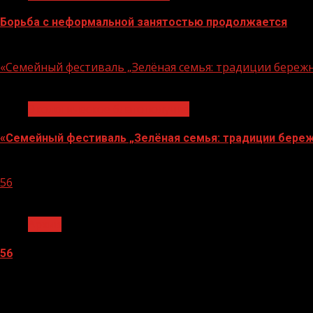
Борьба с неформальной занятостью продолжается
06.08.2026
«Семейный фестиваль „Зелёная семья: традиции береж
1 мин чтения
Экологическое благополучие
«Семейный фестиваль „Зелёная семья: традиции береж
06.08.2026
56
1 мин чтения
Архив
56
05.08.2026
О