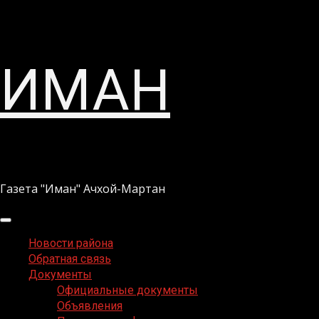
Перейти
ИМАН
к
содержимому
Газета "Иман" Ачхой-Мартан
Основное
меню
Новости района
Обратная связь
Документы
Официальные документы
Объявления