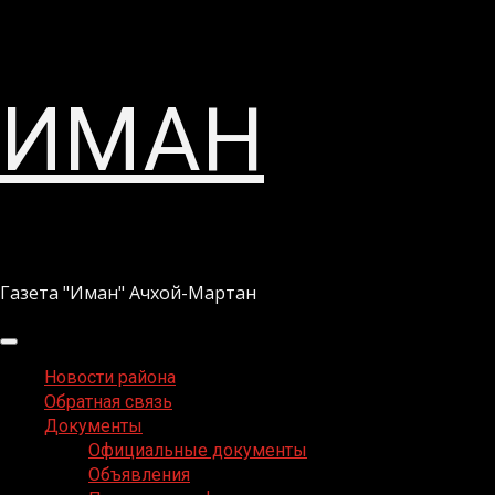
Перейти
ИМАН
к
содержимому
Газета "Иман" Ачхой-Мартан
Основное
меню
Новости района
Обратная связь
Документы
Официальные документы
Объявления