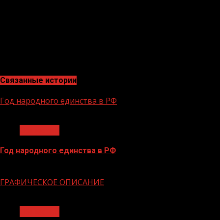
«Семейной ипотеки»: теперь еще больше семей с двумя
воспользоваться сотрудники ОПК, педагоги и медицин
ставке в 2% годовых. В Чеченской Республике объем во
жилья в регионе в 2023 году обеспечен рекордный объе
расчете на одного человека составляет более 1,5 квад
сохранить динамику ввода жилья с увеличением на 5-10
Связанные истории
Год народного единства в РФ
1 мин чтения
Общество
Год народного единства в РФ
06.02.2026
ГРАФИЧЕСКОЕ ОПИСАНИЕ
1 мин чтения
Общество