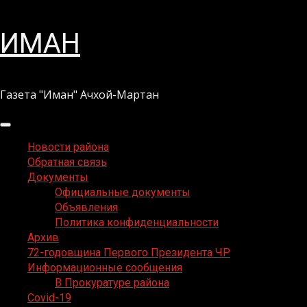
Перейти
ИМАН
к
содержимому
Газета "Иман" Ачхой-Мартан
Основное
меню
Новости района
Обратная связь
Документы
Официальные документы
Объявления
Политика конфиденциальности
Архив
72-годовщина Первого Президента ЧР
Информационные сообщения
В Прокуратуре района
Covid-19