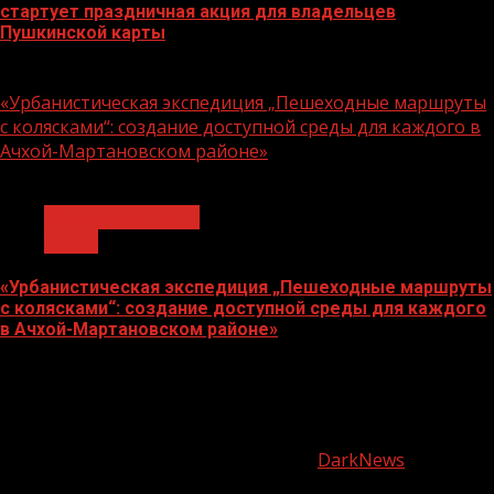
стартует праздничная акция для владельцев
Пушкинской карты
07.08.2026
«Урбанистическая экспедиция „Пешеходные маршруты
с колясками“: создание доступной среды для каждого в
Ачхой-Мартановском районе»
1 мин чтения
Молодёжь и дети
Семья
«Урбанистическая экспедиция „Пешеходные маршруты
с колясками“: создание доступной среды для каждого
в Ачхой-Мартановском районе»
07.08.2026
О
нас
Copyright © Все права защищены.
|
DarkNews
от AF
themes.