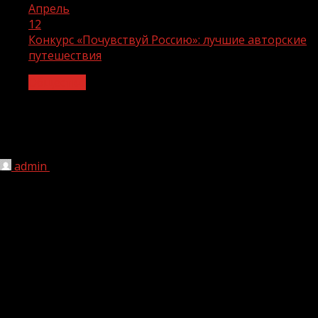
Апрель
12
Конкурс «Почувствуй Россию»: лучшие авторские
путешествия
Общество
Конкурс «Почувствуй Россию»:
лучшие авторские путешествия
admin
12.04.2024
1 мин чтения
176
Организатор: АНО «Национальные приоритеты».
Призовой фонд: 50 путевок по стране от программы
«Больше, чем путешествие». Срок приема конкурсных
заявок: до 17 июня 2024 г. Дата объявления
победителей: 8 июля 2024 г. Условия участия:
Участниками конкурса могут стать граждане РФ 18+,