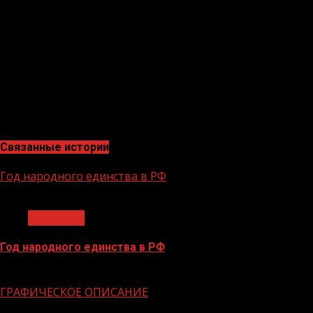
инклюзивный туристский маршрут • Лучший маршрут
промышленного туризма • Лучший маршрут сельского
(агро) туризма • Лучшее экопутешествие (турмаршрут
по природным территориям) • Памятники зодчества •
Молодежный маршрут • Маршрут активного
долголетия Победители смогут в течение месяца
активировать сертификаты и выбрать туры по России
от 4 дней.
Связанные истории
Год народного единства в РФ
1 мин чтения
Общество
Год народного единства в РФ
06.02.2026
ГРАФИЧЕСКОЕ ОПИСАНИЕ
1 мин чтения