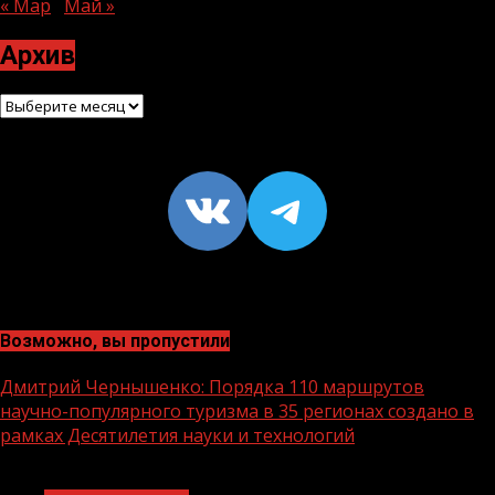
« Мар
Май »
Архив
Архив
VK
https://t
Возможно, вы пропустили
Дмитрий Чернышенко: Порядка 110 маршрутов
научно-популярного туризма в 35 регионах создано в
рамках Десятилетия науки и технологий
1 мин чтения